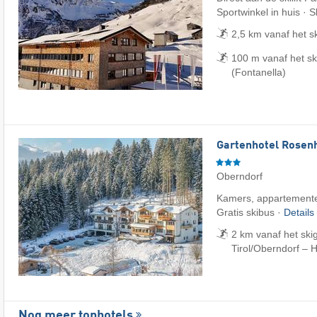
Sportwinkel in huis · 
2,5 km vanaf het s
100 m vanaf het s
(Fontanella)
Gartenhotel Rosenh
Oberndorf
Kamers, appartemente
Gratis skibus ·
Details
2 km vanaf het ski
Tirol/​Oberndorf – 
Nog meer tophotels