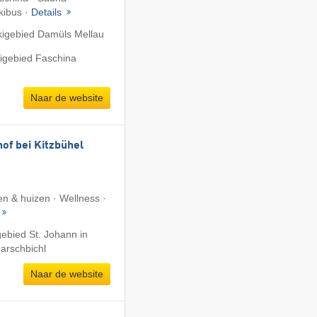
Skibus ·
Details
kigebied Damüls Mellau
kigebied Faschina
Naar de website
of bei Kitzbühel
n & huizen · Wellness ·
gebied St. Johann in
Harschbichl
Naar de website