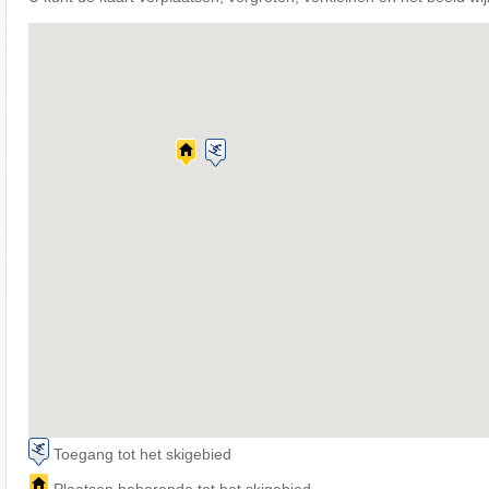
Toegang tot het skigebied
Plaatsen behorende tot het skigebied