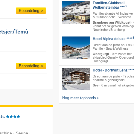
Familien-Clubhotel
S
Wolkensteinbär ***
Beoordeling
Familievakantie All Inclusive
& Outdoor actie · Wellness
Bramberg am Wildkogel
·
vanaf het skigebied Wildkoge
Neukirchen/​Bramberg
etsjer/​​Temù
Hotel Alpina deluxe ****
Direct aan de piste op 1.930
Familie · Spa & Wellness
Obergurgl
·
0 m vanaf het
skigebied Gurgl – Obergurgl
Hochgurgl
Beoordeling
Hotel - Dorfwirt Lenz ***
Direct aan de piste · Tirools
charme & gezelligheid
See
·
0 m vanaf het skigebi
Nog meer tophotels
ts
aschina · Sauna ·