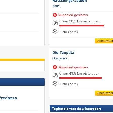
Ratschings-Jaufen
Italië
Skigebied gesloten
0 van 28,1 km piste open
- cm (berg)
Sneeuwber
Die Tauplitz
Oostenrijk
Skigebied gesloten
0 van 43,5 km piste open
- cm (berg)
Sneeuwber
Predazzo
Tophotels voor de wintersport