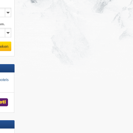
mm.
eken
otels