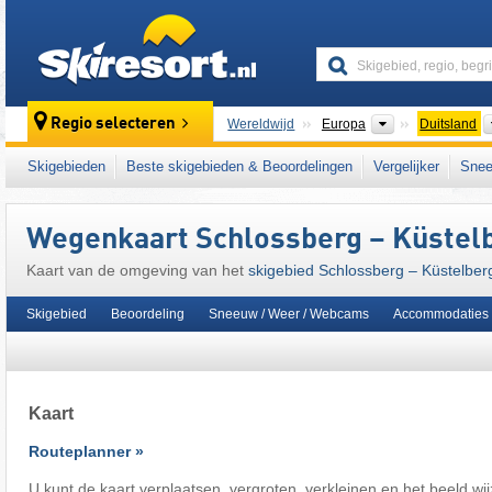
skiresort
Continenten
Regio selecteren
Wereldwijd
Europa
Duitsland
Dit skigebied ligt ook in:
Hochsauerlanddistri
Skigebieden
Beste skigebieden & Beoordelingen
Vergelijker
Snee
Rijnlands leisteenplateau
,
West-Duitsland
,
Wegenkaart Schlossberg – Küstel
Kaart van de omgeving van het
skigebied Schlossberg – Küstelbe
Skigebied
Beoordeling
Sneeuw / Weer / Webcams
Accommodaties
Kaart
Routeplanner »
U kunt de kaart verplaatsen, vergroten, verkleinen en het beeld wi