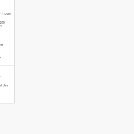
 · Indoor
600 m
l –
S
 m ·
-
*
e
ed See