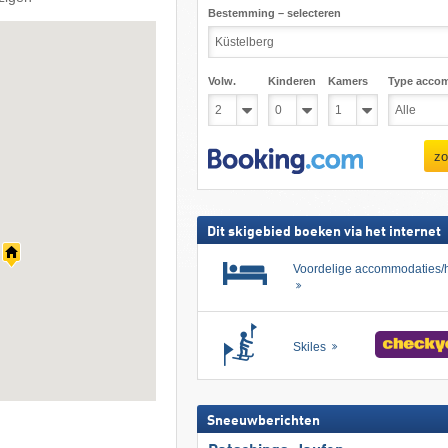
Bestemming – selecteren
Volw.
Kinderen
Kamers
Type acco
zo
Dit skigebied boeken via het internet
Voordelige accommodaties/h
Skiles
Sneeuwberichten