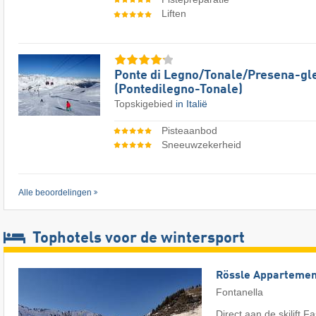
Liften
Ponte di Legno/​​Tonale/​​Presena-gl
(Pontedilegno-Tonale)
Topskigebied
in Italië
Pisteaanbod
Sneeuwzekerheid
Alle beoordelingen
Tophotels voor de wintersport
Rössle Appartemen
Fontanella
Direct aan de skilift F