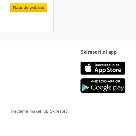
Naar de website
Skiresort.nl app
App
Store
Goog
play
Reclame maken op Skiresort