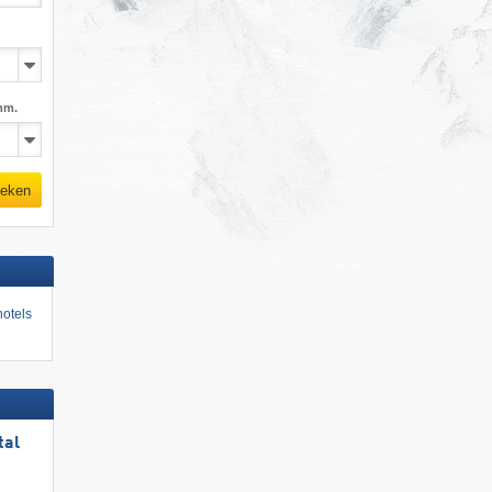
mm.
eken
otels
tal