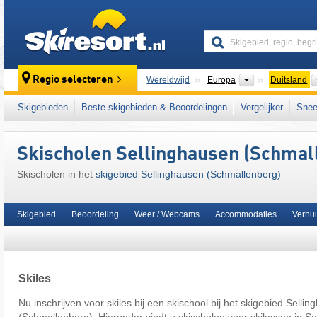
skiresort
Continenten
Regio selecteren
Wereldwijd
Europa
Duitsland
Dit skigebied ligt ook in:
Hochsauerlanddistri
Skigebieden
Beste skigebieden & Beoordelingen
Vergelijker
Snee
Rijnlands leisteenplateau
,
West-Duitsland
,
Skischolen Sellinghausen (Schmal
Skischolen in het
skigebied Sellinghausen (Schmallenberg)
Skigebied
Beoordeling
Weer / Webcams
Accommodaties
Verhu
Skiles
Nu inschrijven voor skiles bij een skischool bij het skigebied Selli