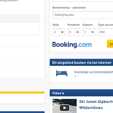
ellinghausen
Bestemming – selecteren
Volw.
Kinderen
Kamers
Type acco
zo
Dit skigebied boeken via het internet
Voordelige accommodaties/h
Video's
Ski Juwel Alpbach
Wildschönau