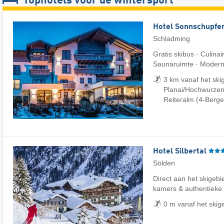
Tophotels voor de wintersport
Hotel Sonnschupfe
Schladming
Gratis skibus · Culinai
Saunaruimte · Modern 
3 km vanaf het ski
Planai/​Hochwurzen/
Reiteralm (4-Berge
Hotel Silbertal
Sölden
Direct aan het skigebie
kamers & authentieke
0 m vanaf het skig