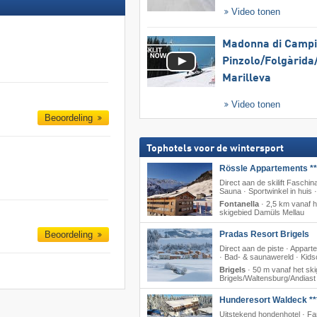
Video tonen
Madonna di Campig
Pinzolo/​Folgàrida/
Marilleva
Video tonen
Beoordeling
Tophotels voor de wintersport
Rössle Appartements **
Direct aan de skilift Faschina
Sauna · Sportwinkel in huis 
Fontanella
·
2,5 km vanaf h
skigebied Damüls Mellau
Pradas Resort Brigels
Beoordeling
Direct aan de piste · Appar
· Bad- & saunawereld · Kids
Brigels
·
50 m vanaf het ski
Brigels/​Waltensburg/​Andiast
Hunderesort Waldeck **
Uitstekend hondenhotel · Fa