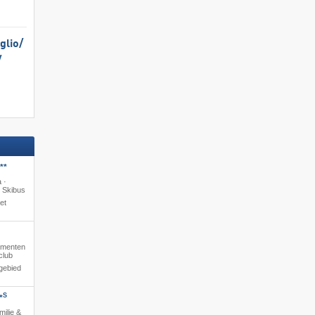
lio/​
​
**
 ·
· Skibus
et
tementen
club
gebied
S
*
milie &