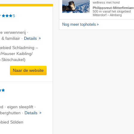
wellness met hond
Philippsreut-Mitterfirmian
500 m vanaf het skigebied
Mitterdorf – Almberg
r
S
Nog meer tophotels
re verwennerij ·
& familiair ·
Details
gebied Schladming –
​Hauser Kaibling/​
-Skischaukel)
Naar de website
d · eigen sleeplift ·
 berghutten ·
Details
ebied Sölden