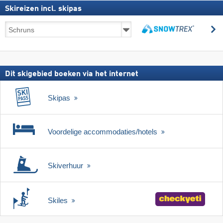
Skireizen incl. skipas
Skireizen
z
incl.
zoeken
skipas
Dit skigebied boeken via het internet
Skipas
Voordelige accommodaties/hotels
Skiverhuur
Skiles