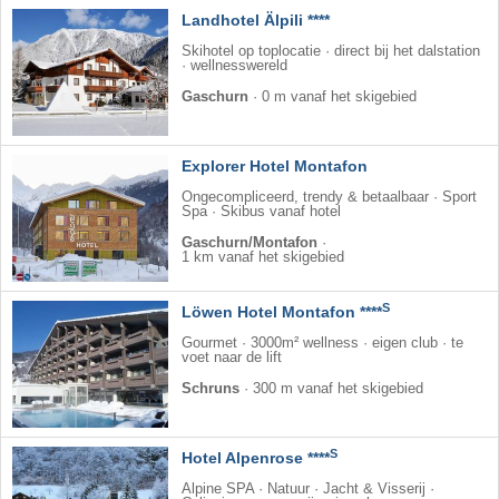
Landhotel Älpili ****
Skihotel op toplocatie · direct bij het dalstation
· wellnesswereld
Gaschurn
·
0 m vanaf het skigebied
Explorer Hotel Montafon
Ongecompliceerd, trendy & betaalbaar · Sport
Spa · Skibus vanaf hotel
Gaschurn/Montafon
·
1 km vanaf het skigebied
S
Löwen Hotel Montafon ****
Gourmet · 3000m² wellness · eigen club · te
voet naar de lift
Schruns
·
300 m vanaf het skigebied
S
Hotel Alpenrose ****
Alpine SPA · Natuur · Jacht & Visserij ·