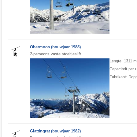
Obermoos (bouwjaar 1988)
2-persoons vaste stoeltjeslift
Lengte: 1311 m
Capaciteit per 
Fabrikant: Dop
Glattingrat (bouwjaar 1982)