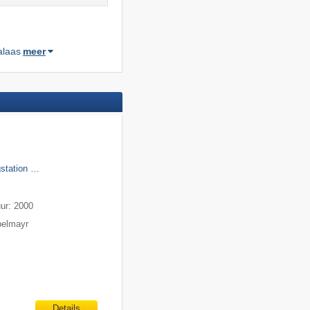
alaas
meer
gstation …
m
uur: 2000
pelmayr
Details