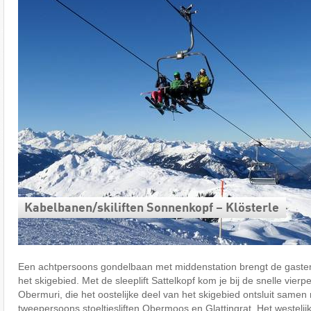
Kabelbanen/​skiliften Sonnenkopf – Klösterle
Een achtpersoons gondelbaan met middenstation brengt de gasten
het skigebied. Met de sleeplift Sattelkopf kom je bij de snelle vierpe
Obermuri, die het oostelijke deel van het skigebied ontsluit samen
tweepersoons stoeltjesliften Obermoos en Glattingrat. Het westelij