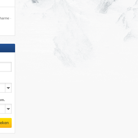
ncharme ·
mm.
eken