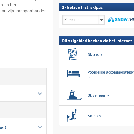
n. In het
Skireizen incl. skipas
aan zijn transportbanden
Skireizen
incl.
skipas
zoeken
Dit skigebied boeken via het internet
Skipas
Voordelige accommodaties/h
Skiverhuur
Skiles
aar)