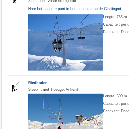
2-persoons vaste stoeltjeslift
Naar het hoogste punt in het skigebied op de Glattingrat …
Lengte: 735 m
Capaciteit per 
Fabrikant: Dop
Riedboden
Sleeplift met T-beugel/Ankerlift
Lengte: 500 m
Capaciteit per 
Fabrikant: Dop