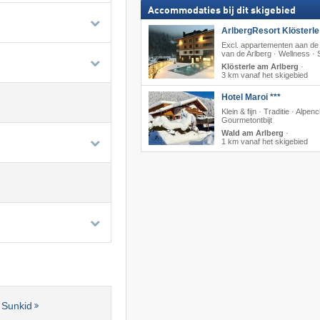
Accommodaties bij dit skigebied
ArlbergResort Klösterle 
Excl. appartementen aan de
van de Arlberg · Wellness · 
Klösterle am Arlberg
·
3 km vanaf het skigebied
Hotel Maroi ***
Klein & fijn · Traditie · Alpe
Gourmetontbijt
Wald am Arlberg
·
1 km vanaf het skigebied
 Sunkid