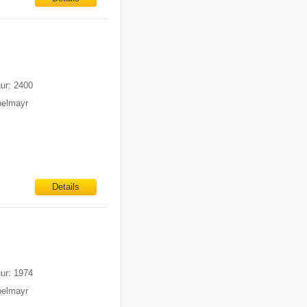
m
uur: 2400
pelmayr
Details
uur: 1974
pelmayr