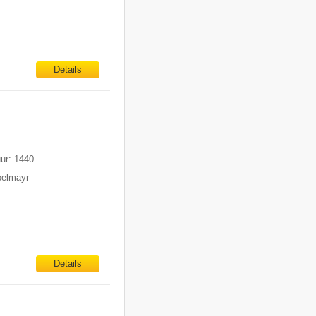
Details
uur: 1440
pelmayr
Details