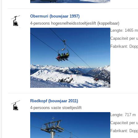
Obermuri (bouwjaar 1997)
4-persoons hogesnelheidsstoeltjeslift (koppelbaar)
Lengte: 1465 
Capaciteit per 
Fabrikant: Dop
Riedkopf (bouwjaar 2011)
4-persoons vaste stoeltjeslift
Lengte: 717 m
Capaciteit per 
Fabrikant: Dop