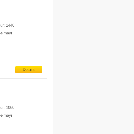
uur: 1440
pelmayr
Details
uur: 1060
pelmayr