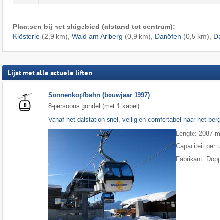
Plaatsen bij het skigebied (afstand tot centrum):
Klösterle
(2,9 km),
Wald am Arlberg
(0,9 km),
Danöfen
(0,5 km),
D
Lijst met alle actuele liften
Sonnenkopfbahn (bouwjaar 1997)
8-persoons gondel (met 1 kabel)
Vanaf het dalstation snel, veilig en comfortabel naar het ber
Lengte: 2087 
Capaciteit per 
Fabrikant: Dop