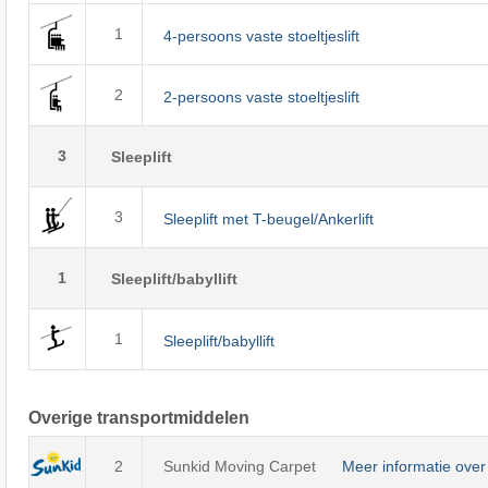
1
4-persoons vaste stoeltjeslift
2
2-persoons vaste stoeltjeslift
3
Sleeplift
3
Sleeplift met T-beugel/Ankerlift
1
Sleeplift/babyllift
1
Sleeplift/babyllift
Overige transportmiddelen
2
Sunkid Moving Carpet
Meer informatie over