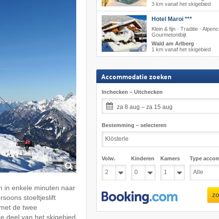
3 km vanaf het skigebied
Hotel Maroi ***
Klein & fijn · Traditie · Alpe
Gourmetontbijt
Wald am Arlberg
·
1 km vanaf het skigebied
Accommodatie zoeken
Inchecken – Uitchecken
za 8 aug – za 15 aug
Bestemming – selecteren
Volw.
Kinderen
Kamers
Type acco
 in enkele minuten naar
zo
rsoons stoeltjeslift
 met de twee
ke deel van het skigebied