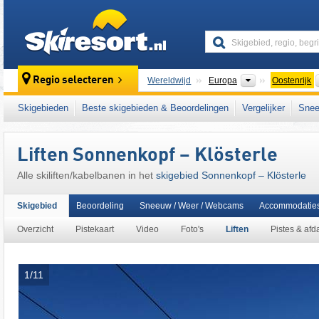
skiresort
Continenten
Regio selecteren
Wereldwijd
Europa
Oostenrijk
Dit skigebied ligt ook in:
Arlberg
,
Klostertal
,
Skigebieden
Beste skigebieden & Beoordelingen
Vergelijker
Snee
het westen van Oostenrijk
,
Oostenrijkse Alp
Liften Sonnenkopf – Klösterle
Alle skiliften/kabelbanen in het
skigebied Sonnenkopf – Klösterle
Skigebied
Beoordeling
Sneeuw / Weer / Webcams
Accommodatie
Overzicht
Pistekaart
Video
Foto's
Liften
Pistes & afd
1/11