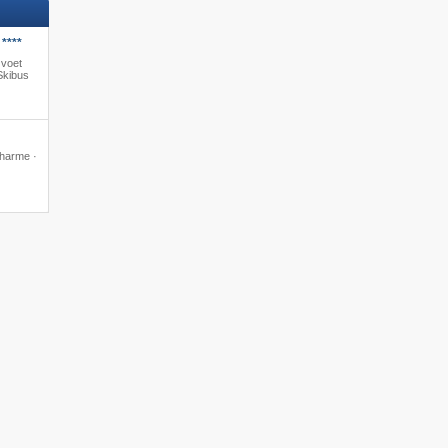
****
 voet
Skibus
ncharme ·