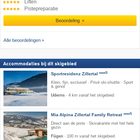
Liften
Pistepreparatie
Beoordeling
Alle beoordelingen
Accommodaties bij dit skigebied
S
Sportresidenz Zillertal ****
Klein, fijn, exclusief · Privé ski-shuttle · Sport
& genot
Uderns
·
4 km vanaf het skigebied
S
Mia Alpina Zillertal Family Retreat ****
Direct aan de piste · Skivakantie met het hele
gezin
Fügen
·
100 m vanaf het skigebied