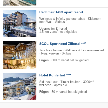
Pachmair 1453 apart resort
Wellness & infinity panoramabad · Kidsroom
met iWall · Skibus
Uderns im Zillertal
·
1,5 km vanaf het skigebied
SCOL Sporthotel Zillertal ****
Tiroolse charme · Wellness & binnenzwembad
· Reg. keuken · Skibus
Fügen
·
800 m vanaf het skigebied
Hotel Kohlerhof ****
Ski-in/ski-out · Tiroler keuken · 3000m²
wellness · après-ski
Fügen
·
50 m vanaf het skigebied