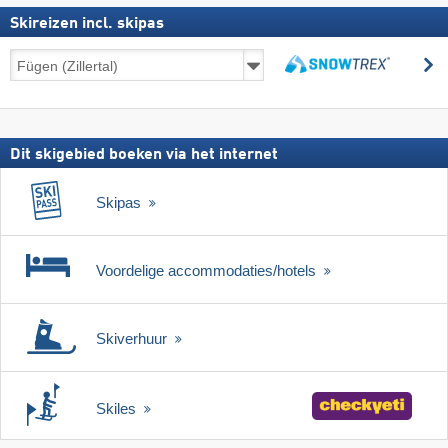
Skireizen incl. skipas
Skireizen
z
incl.
zoeken
skipas
Dit skigebied boeken via het internet
Skipas
Voordelige accommodaties/hotels
Skiverhuur
Skiles