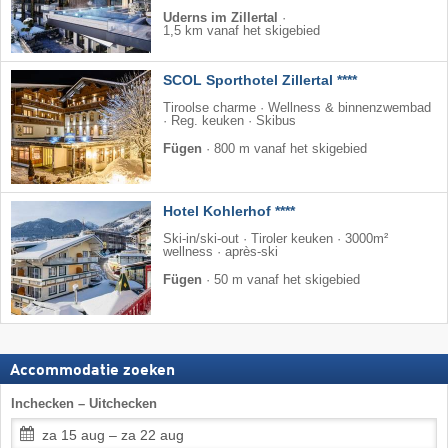
Uderns im Zillertal
·
1,5 km vanaf het skigebied
SCOL Sporthotel Zillertal ****
Tiroolse charme · Wellness & binnenzwembad
· Reg. keuken · Skibus
Fügen
·
800 m vanaf het skigebied
Hotel Kohlerhof ****
Ski-in/ski-out · Tiroler keuken · 3000m²
wellness · après-ski
Fügen
·
50 m vanaf het skigebied
Accommodatie zoeken
Inchecken – Uitchecken
za 15 aug – za 22 aug