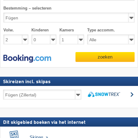
Bestemming – selecteren
Volw.
Kinderen
Kamers
Type accomm.
zoeken
Skireizen incl. skipas
Skireizen
z
incl.
zoeken
skipas
Dit skigebied boeken via het internet
Skipas