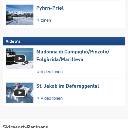
Pyhrn-Priel
tonen
Video's
Madonna di Campiglio/​Pinzolo/​
Folgàrida/​Marilleva
Video tonen
St. Jakob im Defereggental
Video tonen
Skiresort-Partners