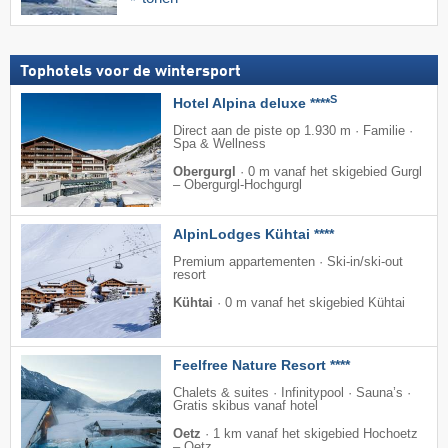
Tophotels voor de wintersport
S
Hotel Alpina deluxe ****
Direct aan de piste op 1.930 m · Familie ·
Spa & Wellness
Obergurgl
·
0 m vanaf het skigebied Gurgl
– Obergurgl-Hochgurgl
AlpinLodges Kühtai ****
Premium appartementen · Ski-in/ski-out
resort
Kühtai
·
0 m vanaf het skigebied Kühtai
Feelfree Nature Resort ****
Chalets & suites · Infinitypool · Sauna’s ·
Gratis skibus vanaf hotel
Oetz
·
1 km vanaf het skigebied Hochoetz
– Oetz