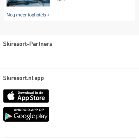
Nog meer tophotels
Skiresort-Partners
Skiresort.nl app
App
Store
Google
play