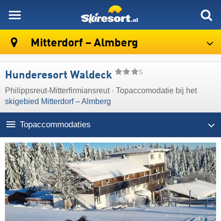
skiresort
Mitterdorf – Almberg
S
Hunderesort Waldeck
Philippsreut-Mitterfirmiansreut · Topaccomodatie bij het
skigebied Mitterdorf – Almberg
Topaccommodaties