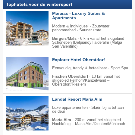
Tophotels voor de wintersport
Maraias - Luxury Suites &
Apartments
Modern & individueel · Zoutwater
panoramabad · Saunaruimte
Burgeis/Mals
·
6 km vanaf het skigebied
Schöneben (Belpiano)/​Haideralm (Malga
San Valentino)
Explorer Hotel Oberstdorf
Eenvoudig, trendy & betaalbaar · Sport Spa
Fischen Oberstdorf
·
10 km vanaf het
skigebied Fellhorn/​Kanzelwand –
Oberstdorf/​Riezlern
Landal Resort Maria Alm
Luxe appartementen · Skiën bijna tot aan
de deur
Maria Alm
·
200 m vanaf het skigebied
Hochkönig – Maria Alm/​Dienten/​Mühlbach