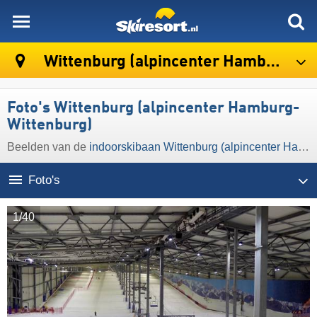
skiresort
Wittenburg (alpincenter Hamburg-Wittenburg)
Foto's Wittenburg (alpincenter Hamburg-
Wittenburg)
Beelden van de
indoorskibaan Wittenburg (alpincenter Hamburg-Wittenburg)
Foto's
1/40