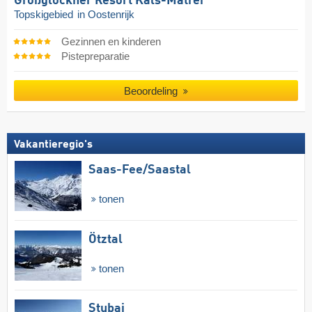
Großglockner Resort Kals-Matrei
Topskigebied
in Oostenrijk
Gezinnen en kinderen
Pistepreparatie
Beoordeling
Vakantieregio's
Saas-Fee/​Saastal
tonen
Ötztal
tonen
Stubai