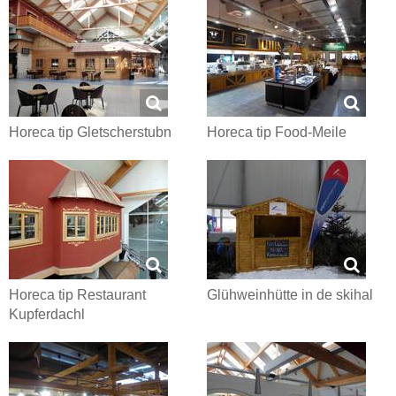
Horeca tip Gletscherstubn
Horeca tip Food-Meile
Horeca tip Restaurant
Glühweinhütte in de skihal
Kupferdachl