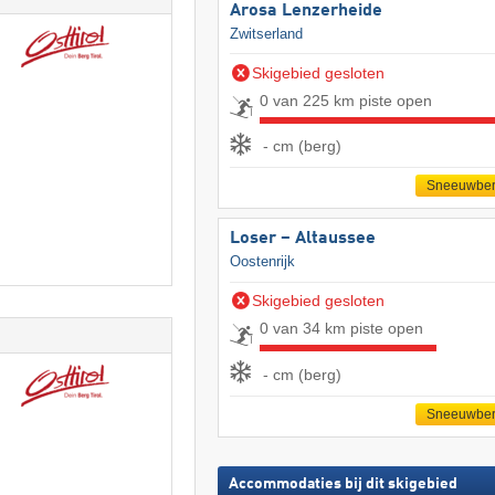
Arosa Lenzerheide
Zwitserland
Skigebied gesloten
0 van 225 km piste open
- cm (berg)
Sneeuwber
Loser – Altaussee
Oostenrijk
Skigebied gesloten
0 van 34 km piste open
- cm (berg)
Sneeuwber
Accommodaties bij dit skigebied