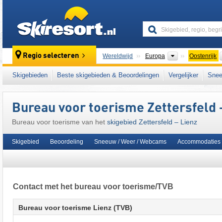
skiresort
Continenten
Regio selecteren
Wereldwijd
Europa
Oostenrijk
Dit skigebied ligt ook in:
Schobergroep
,
Lie
Skigebieden
Beste skigebieden & Beoordelingen
Vergelijker
Snee
het westen van Oostenrijk
,
Oostenrijkse Alp
Bureau voor toerisme Zettersfeld 
Bureau voor toerisme van het
skigebied Zettersfeld – Lienz
Skigebied
Beoordeling
Sneeuw / Weer / Webcams
Accommodaties
Contact met het bureau voor toerisme/TVB
Bureau voor toerisme Lienz (TVB)