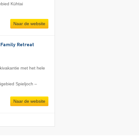
ebied Kühtai
Naar de website
l Family Retreat
Skivakantie met het hele
igebied Spieljoch –
Naar de website