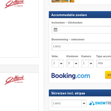
Accommodatie zoeken
Inchecken – Uitchecken
Bestemming – selecteren
Volw.
Kinderen
Kamers
Type acco
zo
Skireizen incl. skipas
Skireizen
incl.
skipas
zoeken