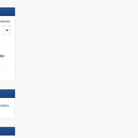
nderen
ubn
otels