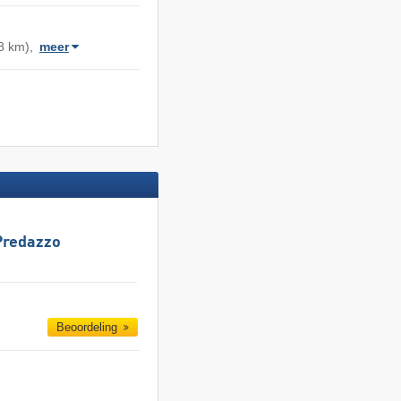
8 km),
meer
Predazzo
Beoordeling