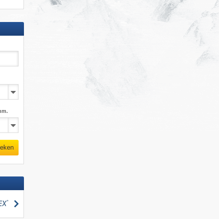
mm.
eken
zoeken