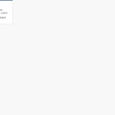
pa ·
n Lienz
ebied