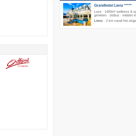
Grandhotel Lienz *****
Luxe · 1400m² wellness & s
genieten · skibus · midden i
Lienz
·
2 km vanaf het skig