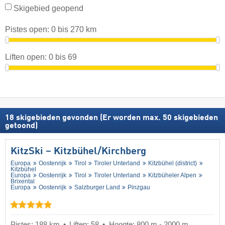
Skigebied geopend
Pistes open:
0
bis
270
km
Liften open:
0
bis
69
18
skigebieden gevonden (Er worden max. 50 skigebieden
getoond)
KitzSki – Kitzbühel/​Kirchberg
Europa
Oostenrijk
Tirol
Tiroler Unterland
Kitzbühel (district)
Kitzbühel
Europa
Oostenrijk
Tirol
Tiroler Unterland
Kitzbüheler Alpen
Brixental
Europa
Oostenrijk
Salzburger Land
Pinzgau
Pistes: 188 km
Liften: 58
Hoogte: 800 m - 2000 m