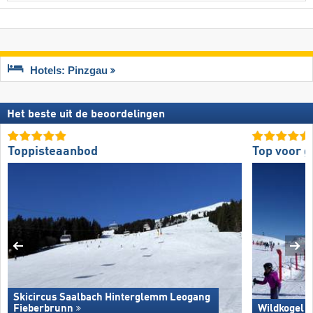
Hotels: Pinzgau
Het beste uit de beoordelingen
Toppisteaanbod
Top voor 
Skicircus Saalbach Hinterglemm Leogang
Fieberbrunn
Wildkogel 