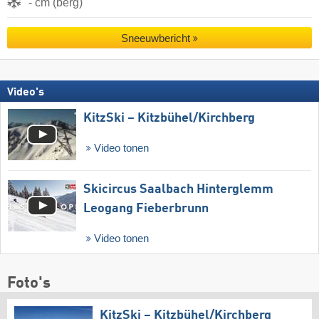
- cm (berg)
Sneeuwbericht
Video's
KitzSki – Kitzbühel/​Kirchberg
Video tonen
Skicircus Saalbach Hinterglemm
Leogang Fieberbrunn
Video tonen
Foto's
KitzSki – Kitzbühel/​Kirchberg