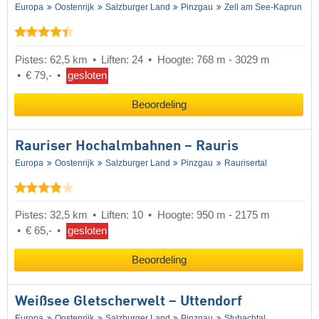
Europa
Oostenrijk
Salzburger Land
Pinzgau
Zell am See-Kaprun
Pistes: 62,5 km
Liften: 24
Hoogte: 768 m - 3029 m
€ 79,-
gesloten
Beoordeling
Rauriser Hochalmbahnen – Rauris
Europa
Oostenrijk
Salzburger Land
Pinzgau
Raurisertal
Pistes: 32,5 km
Liften: 10
Hoogte: 950 m - 2175 m
€ 65,-
gesloten
Beoordeling
Weißsee Gletscherwelt – Uttendorf
Europa
Oostenrijk
Salzburger Land
Pinzgau
Stubachtal