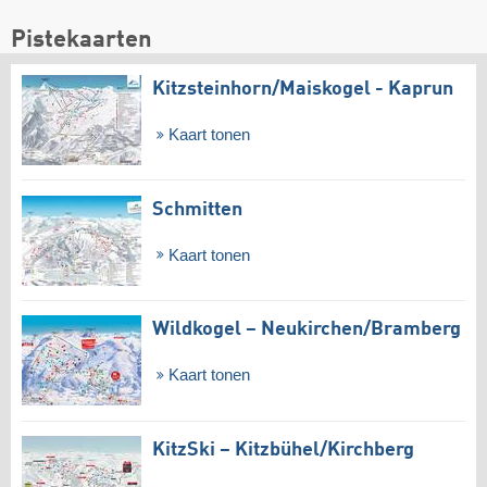
Pistekaarten
Kitzsteinhorn/​Maiskogel - Kaprun
Kaart tonen
Schmitten
Kaart tonen
Wildkogel – Neukirchen/​Bramberg
Kaart tonen
KitzSki – Kitzbühel/​Kirchberg