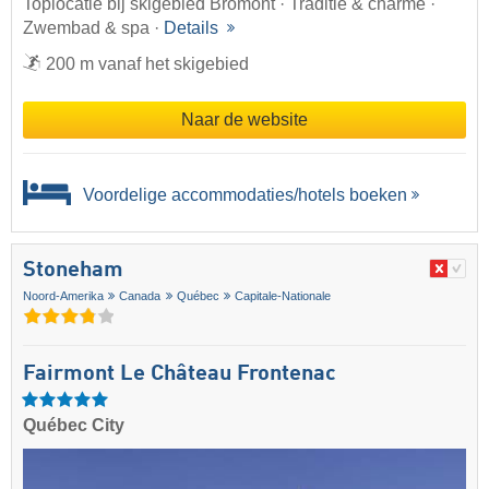
Toplocatie bij skigebied Bromont · Traditie & charme ·
Zwembad & spa ·
Details
200 m vanaf het skigebied
Naar de website
Voordelige accommodaties/hotels boeken
Stoneham
Noord-Amerika
Canada
Québec
Capitale-Nationale
Fairmont Le Château Frontenac
Québec City