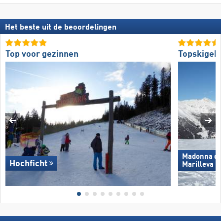
Het beste uit de beoordelingen
Top voor gezinnen
Topskigeb
Madonna di 
Hochficht
Marilleva