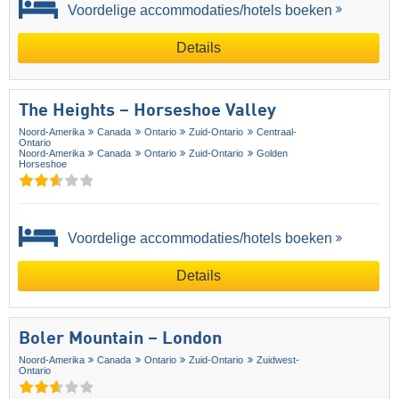
Voordelige accommodaties/hotels boeken
Details
The Heights – Horseshoe Valley
Noord-Amerika
Canada
Ontario
Zuid-Ontario
Centraal-
Ontario
Noord-Amerika
Canada
Ontario
Zuid-Ontario
Golden
Horseshoe
Voordelige accommodaties/hotels boeken
Details
Boler Mountain – London
Noord-Amerika
Canada
Ontario
Zuid-Ontario
Zuidwest-
Ontario