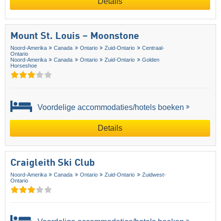
Details
Mount St. Louis – Moonstone
Noord-Amerika
Canada
Ontario
Zuid-Ontario
Centraal-
Ontario
Noord-Amerika
Canada
Ontario
Zuid-Ontario
Golden
Horseshoe
Voordelige accommodaties/hotels boeken
Details
Craigleith Ski Club
Noord-Amerika
Canada
Ontario
Zuid-Ontario
Zuidwest-
Ontario