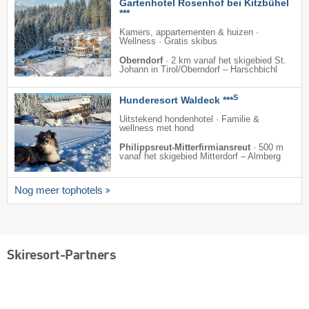
Gartenhotel Rosenhof bei Kitzbühel
***
Kamers, appartementen & huizen ·
Wellness · Gratis skibus
Oberndorf
·
2 km vanaf het skigebied St.
Johann in Tirol/​Oberndorf – Harschbichl
S
Hunderesort Waldeck ***
Uitstekend hondenhotel · Familie &
wellness met hond
Philippsreut-Mitterfirmiansreut
·
500 m
vanaf het skigebied Mitterdorf – Almberg
Nog meer tophotels
Skiresort-Partners