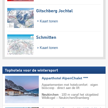
Gitschberg Jochtal
Kaart tonen
Schmitten
Kaart tonen
Tophotels voor de wintersport
Apparthotel AlpenChalet ****
Appartementen met hotelcomfort · eigen
bioscoop · direct aan de lift
Neukirchen
·
100 m vanaf het skigebied
Wildkogel – Neukirchen/​Bramberg