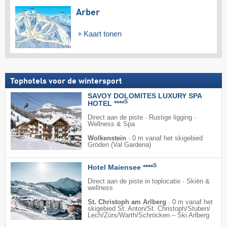
Arber
Kaart tonen
Tophotels voor de wintersport
SAVOY DOLOMITES LUXURY SPA
S
HOTEL ****
Direct aan de piste · Rustige ligging ·
Wellness & Spa
Wolkenstein
·
0 m vanaf het skigebied
Gröden (Val Gardena)
S
Hotel Maiensee ****
Direct aan de piste in toplocatie · Skiën &
wellness
St. Christoph am Arlberg
·
0 m vanaf het
skigebied St. Anton/​St. Christoph/​Stuben/​
Lech/​Zürs/​Warth/​Schröcken – Ski Arlberg