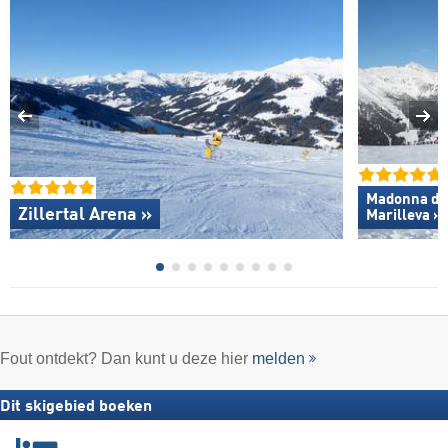
Madonna di C
Zillertal Arena »
Marilleva »
Fout ontdekt? Dan kunt u deze hier
melden
Dit skigebied boeken