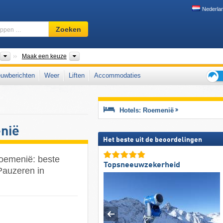
Nederla
Skigebied,
Zoeken
regio,
begrippen
…
Landen
Districten, Streken, Bergketen
Maak een keuze
uwberichten
Weer
Liften
Accommodaties
Tips
voor
de
Hotels: Roemenië
skiva
nië
Het beste uit de beoordelingen
oemenië: beste
Topsneeuwzekerheid
Pauzeren in