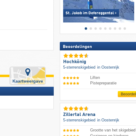
St. Jakob im Defereggental
Beoordelingen
Hochkönig
5-sterrenskigebied
in Oostenrijk
Liften
Kaartweergave
Pistepreparatie
Beoorde
Zillertal Arena
5-sterrenskigebied
in Oostenrijk
Grootte van het skigebied
Gezinnen en kinderen