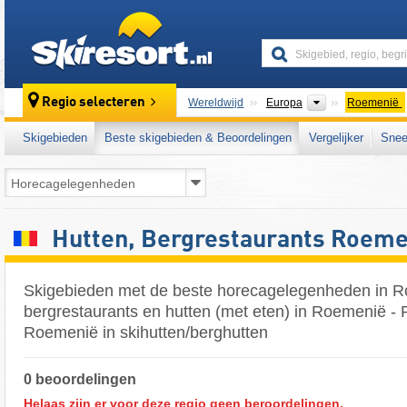
skiresort
Continenten
Regio selecteren
Wereldwijd
Europa
Roemenië
Skigebieden
Beste skigebieden & Beoordelingen
Vergelijker
Snee
Hutten, Bergrestaurants Roeme
Skigebieden met de beste horecagelegenheden in R
bergrestaurants en hutten (met eten) in Roemenië - 
Roemenië in skihutten/berghutten
0 beoordelingen
Helaas zijn er voor deze regio geen beroordelingen.