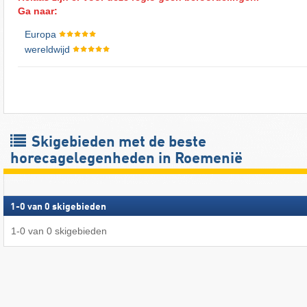
Ga naar:
Europa
wereldwijd
Skigebieden met de beste
horecagelegenheden in Roemenië
1
-
0
van
0
skigebieden
1
-
0
van
0
skigebieden