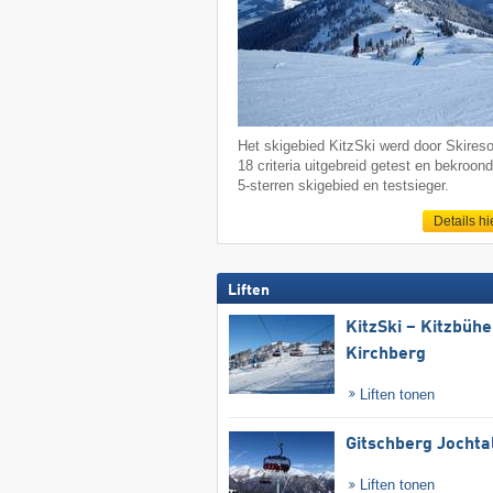
Het skigebied KitzSki werd door Skireso
18 criteria uitgebreid getest en bekroond
5-sterren skigebied en testsieger.
Details hi
Liften
KitzSki – Kitzbühel
Kirchberg
Liften tonen
Gitschberg Jochta
Liften tonen