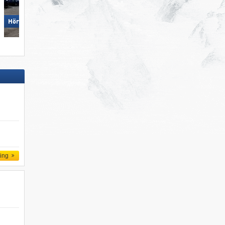
Schöneben (Belpiano)/​Haidera
Hörnerbahn – Bolsterlang
(Malga San Valentino)
ling