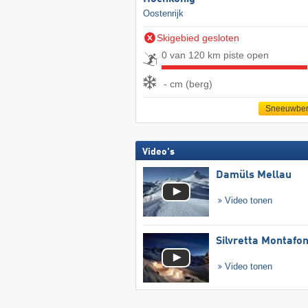
Oostenrijk
Skigebied gesloten
0 van 120 km piste open
- cm (berg)
Sneeuwber
Video's
Damüls Mellau
Video tonen
Silvretta Montafo
Video tonen