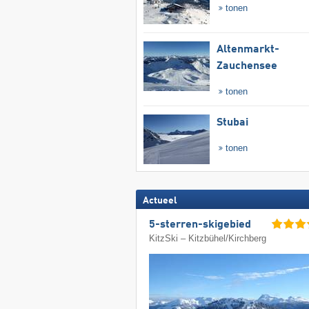
tonen
Altenmarkt-
Zauchensee
tonen
Stubai
tonen
Actueel
5-sterren-skigebied
KitzSki – Kitzbühel/​Kirchberg