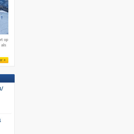
rt op
 als
er
/​
l