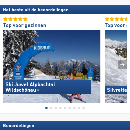
Het beste uit de beoordelingen
Top voor gezinnen
Top voor g
Ski Juwel Alpbachtal
Wildschönau
Silvretta
Beoordelingen