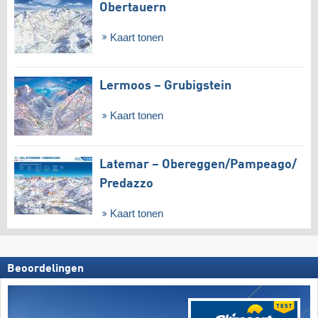
Obertauern
Kaart tonen
Lermoos – Grubigstein
Kaart tonen
Latemar – Obereggen/​Pampeago/​
Predazzo
Kaart tonen
Beoordelingen