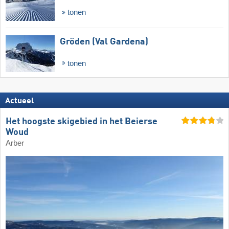
tonen
Gröden (Val Gardena)
tonen
Actueel
Het hoogste skigebied in het Beierse
Woud
Arber