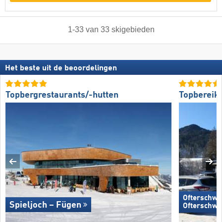
1
-
33
van
33
skigebieden
Het beste uit de beoordelingen
Topbergrestaurants/-hutten
Topbereik
Ofterschwa
Spieljoch – Fügen
Ofterschwa