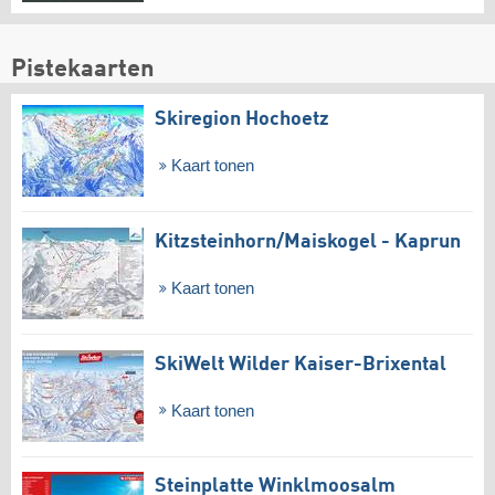
Pistekaarten
Skiregion Hochoetz
Kaart tonen
Kitzsteinhorn/​Maiskogel - Kaprun
Kaart tonen
SkiWelt Wilder Kaiser-Brixental
Kaart tonen
Steinplatte Winklmoosalm