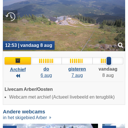
12:53 | vandaag 8 aug
Archief
do
gisteren
vandaag
Archief
6 aug
7 aug
8 aug
Archief
Livecam Arber/Oosten
Webcam met archief (Actueel livebeeld en terugblik)
Andere webcams
in het skigebied Arber