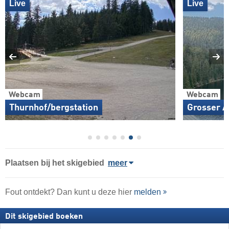
Live
Live
Webcam
Webcam
Thurnhof/bergstation
Grosser A
Plaatsen bij het skigebied
meer
Fout ontdekt? Dan kunt u deze hier
melden
Dit skigebied boeken