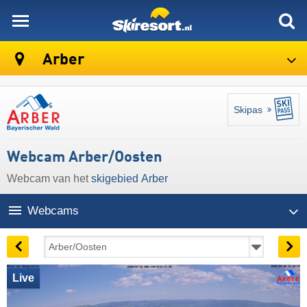
skiresort
Arber
Skipas
Webcam Arber/Oosten
Webcam van het
skigebied Arber
Webcams
Live