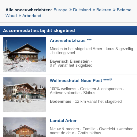
Europa
Duitsland
Beieren
Beierse
Alle sneeuwberichten:
Woud
Arberland
Accommodaties bij dit skigebied
Arberschutzhaus ***
Midden in het skigebied Arber · knus & gezellig
· huttengevoel
Bayerisch Eisenstein
·
0 m vanaf het skigebied
S
Wellnesshotel Neue Post ****
100% wellness · Genieten & ontspannen ·
Actieve vakantie · Skibus
Bodenmais
·
12 km vanaf het skigebied
Landal Arber
Nieuw & modern · Familie · Overdekt zwembad
naast de deur · Gratis skibus