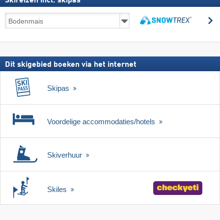
Skireizen incl. skipas
Skireizen
z
incl.
zoeken
skipas
Dit skigebied boeken via het internet
Skipas
Voordelige accommodaties/hotels
Skiverhuur
Skiles