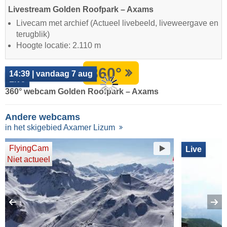
Livestream Golden Roofpark – Axams
Livecam met archief (Actueel livebeeld, liveweergave en
terugblik)
Hoogte locatie: 2.110 m
360°
14:39 | vandaag 7 aug
Live
360° webcam Golden Roofpark – Axams
Andere webcams
in het skigebied Axamer Lizum
FlyingCam
Live
Niet actueel