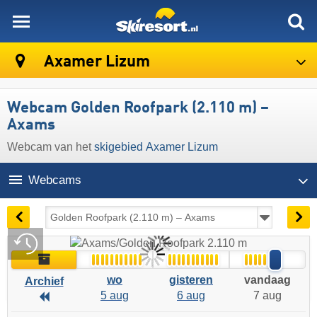
skiresort
Axamer Lizum
Webcam Golden Roofpark (2.110 m) –
Axams
Webcam van het
skigebied Axamer Lizum
Webcams
14:39 | vandaag 7 aug
Live
Archief
wo
gisteren
vandaag
Archief
5 aug
6 aug
7 aug
Archief