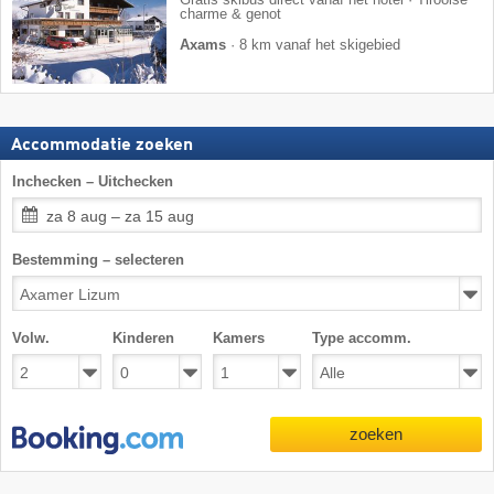
Gratis skibus direct vanaf het hotel · Tiroolse
charme & genot
Axams
·
8 km vanaf het skigebied
Accommodatie zoeken
Inchecken – Uitchecken
za 8 aug – za 15 aug
Bestemming – selecteren
Volw.
Kinderen
Kamers
Type accomm.
zoeken