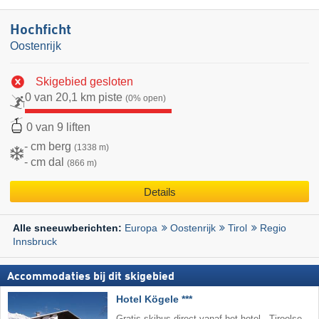
Hochficht
Oostenrijk
Skigebied gesloten
0 van 20,1 km piste
(0% open)
0 van 9 liften
- cm berg
(1338 m)
- cm dal
(866 m)
Details
Europa
Oostenrijk
Tirol
Regio
Alle sneeuwberichten:
Innsbruck
Accommodaties bij dit skigebied
Hotel Kögele ***