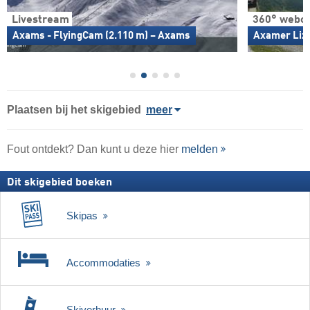
Livestream
360° webc
Axams - FlyingCam (2.110 m) – Axams
Axamer Lizu
Plaatsen bij het skigebied
meer
Fout ontdekt? Dan kunt u deze hier
melden
Dit skigebied boeken
Skipas
Accommodaties
Skiverhuur