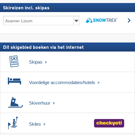
Skireizen incl. skipas
Skireizen
z
incl.
zoeken
skipas
Dit skigebied boeken via het internet
Skipas
Voordelige accommodaties/hotels
Skiverhuur
Skiles