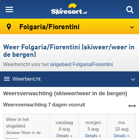
skiresort
Folgaria/​Fiorentini
Weer Folgaria/​Fiorentini (skiweer/weer in
de bergen)
Weerbericht voor het
skigebied Folgaria/​Fiorentini
Weerbericht
Weersverwachting
(skiweer/weer in de bergen)
Weersverwachting 7 dagen vooruit
Weer in het
vandaag
morgen
ma
skigebied
8 aug
9 aug
10 aug
Skiweer
Weer in de
Details »
Details »
Details »