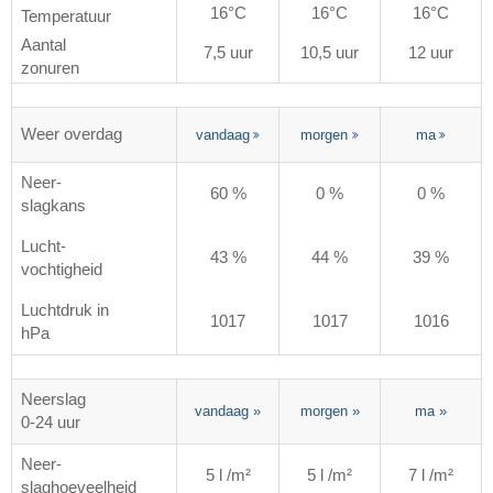
16°C
16°C
16°C
Temperatuur
Aantal
7,5 uur
10,5 uur
12 uur
zonuren
Weer overdag
vandaag
morgen
ma
Neer-
60 %
0 %
0 %
slagkans
Lucht-
43 %
44 %
39 %
vochtigheid
Luchtdruk in
1017
1017
1016
hPa
Neerslag
vandaag
»
morgen
»
ma
»
0-24 uur
Neer-
5 l /m²
5 l /m²
7 l /m²
slaghoeveelheid