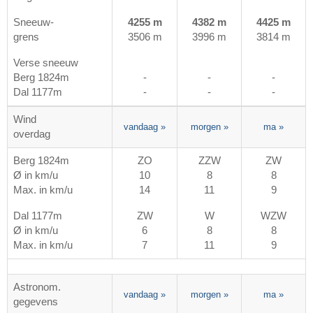
Sneeuw-
4255 m
4382 m
4425 m
grens
3506 m
3996 m
3814 m
Verse sneeuw
Berg 1824m
-
-
-
Dal 1177m
-
-
-
Wind
vandaag
»
morgen
»
ma
»
overdag
Berg 1824m
ZO
ZZW
ZW
Ø in km/u
10
8
8
Max. in km/u
14
11
9
Dal 1177m
ZW
W
WZW
Ø in km/u
6
8
8
Max. in km/u
7
11
9
Astronom.
vandaag
»
morgen
»
ma
»
gegevens