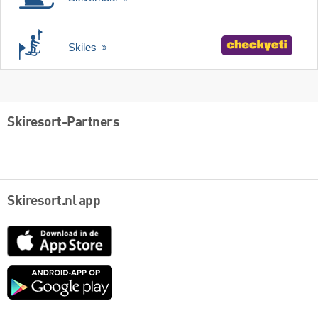
Skiles
Skiresort-Partners
Skiresort.nl app
App
Store
Google
play