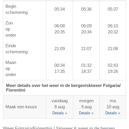
Begin
05:34
05:36
05:37
schemering
Zon
06:08
06:09
06:10
op
20:35
20:34
20:32
onder
Einde
21:09
21:07
21:06
schemering
Maan
00:34
01:32
02:43
op
17:35
18:37
19:26
onder
Meer details over het weer in de bergen/skiweer Folgaria/​
Fiorentini
vandaag
morgen
ma
Maak een keuze
8 aug
9 aug
10 aug
Details »
Details »
Details »
Weer Folgaria/​Fiorentini / Skiweer & weer in de bergen