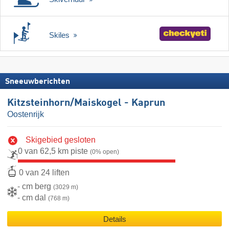
Skiles
Sneeuwberichten
Kitzsteinhorn/​Maiskogel - Kaprun
Oostenrijk
Skigebied gesloten
0 van 62,5 km piste
(0% open)
0 van 24 liften
- cm berg
(3029 m)
- cm dal
(768 m)
Details