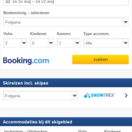
za 15 aug – za 22 aug
Bestemming – selecteren
Volw.
Kinderen
Kamers
Type accomm.
zoeken
Skireizen incl. skipas
Skireizen
z
incl.
zoeken
skipas
Accommodaties bij dit skigebied
Inchecken – Uitchecken
Volw.
Kinderen