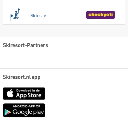
Skiles
Skiresort-Partners
Skiresort.nl app
App
Store
Google
play