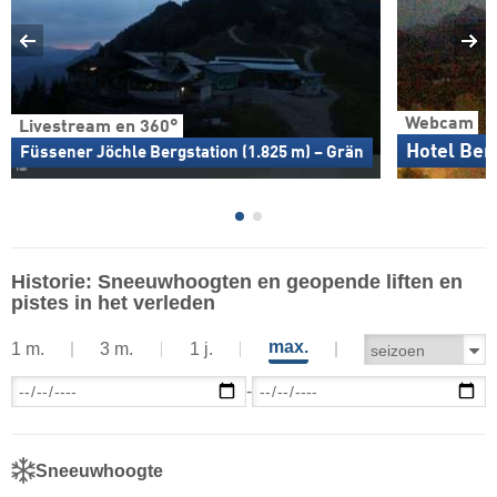
Webcam
Livestream en 360°
Hotel Ber
Füssener Jöchle Bergstation (1.825 m) – Grän
Historie: Sneeuwhoogten en geopende liften en
pistes in het verleden
max.
1 m.
3 m.
1 j.
-
Sneeuwhoogte