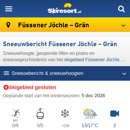
skiresort
Füssener Jöchle – Grän
Sneeuwbericht Füssener Jöchle – Grän
Sneeuwhoogte, geopende liften en pistes en
sneeuwgeschiedenis van het
skigebied Füssener Jöchle –
Grän
Sneeuwbericht & sneeuwhoogten
Skigebied gesloten
Geplande start van het winterseizoen:
5 dec 2026
km
0/9
0/5
- cm
13/17°C
2