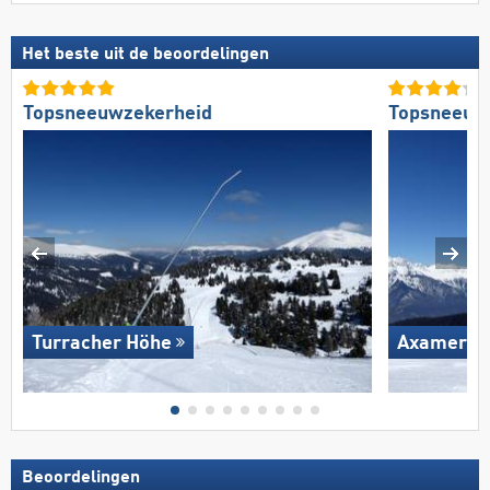
Het beste uit de beoordelingen
Topsneeuwzekerheid
Topsneeuw
Turracher Höhe
Axamer L
Beoordelingen