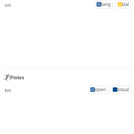
berg
dal
cm
Pistes
open
totaal
km