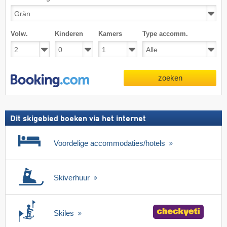
Volw.
Kinderen
Kamers
Type accomm.
zoeken
Dit skigebied boeken via het internet
Voordelige accommodaties/hotels
Skiverhuur
Skiles