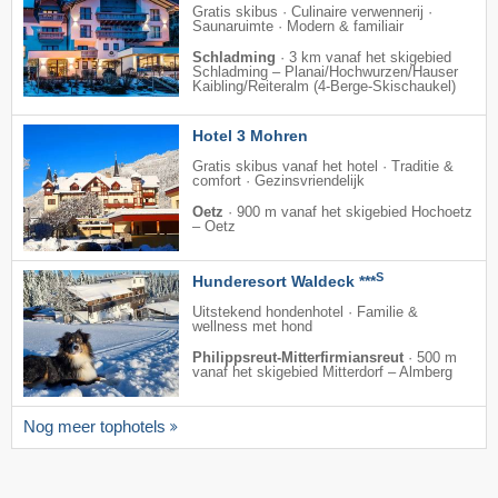
Gratis skibus · Culinaire verwennerij ·
Saunaruimte · Modern & familiair
Schladming
·
3 km vanaf het skigebied
Schladming – Planai/​Hochwurzen/​Hauser
Kaibling/​Reiteralm (4-Berge-Skischaukel)
Hotel 3 Mohren
Gratis skibus vanaf het hotel · Traditie &
comfort · Gezinsvriendelijk
Oetz
·
900 m vanaf het skigebied Hochoetz
– Oetz
S
Hunderesort Waldeck ***
Uitstekend hondenhotel · Familie &
wellness met hond
Philippsreut-Mitterfirmiansreut
·
500 m
vanaf het skigebied Mitterdorf – Almberg
Nog meer tophotels