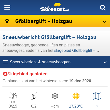
skiresort
Gföllberglift – Holzgau
Sneeuwbericht Gföllberglift – Holzgau
Sneeuwhoogte, geopende liften en pistes en
sneeuwgeschiedenis van het
skigebied Gföllberglift –
Holzgau
Sneeuwbericht & sneeuwhoogten
Skigebied gesloten
Geplande start van het winterseizoen:
19 dec 2026
km
0/2,5
0/2
- cm
17/23°C
»