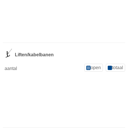
Liften/kabelbanen
open
totaal
aantal