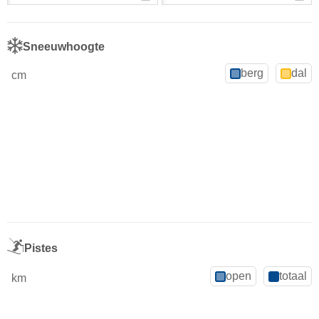
Sneeuwhoogte
berg
dal
cm
Pistes
open
totaal
km