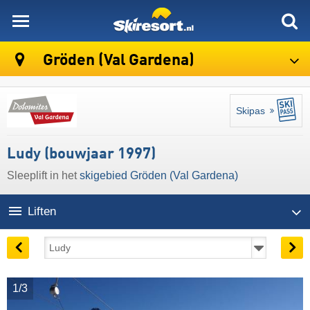
skiresort
Gröden (Val Gardena)
Skipas
Ludy (bouwjaar 1997)
Sleeplift in het
skigebied Gröden (Val Gardena)
Liften
1/3