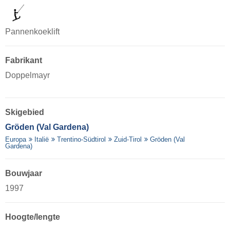
Pannenkoeklift
Fabrikant
Doppelmayr
Skigebied
Gröden (Val Gardena)
Europa
Italië
Trentino-Südtirol
Zuid-Tirol
Gröden (Val
Gardena)
Bouwjaar
1997
Hoogte/lengte