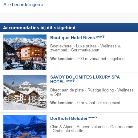
Alle beoordelingen
Accommodaties bij dit skigebied
S
Boutique Hotel Nives ****
Boetiekhotel · Luxe suites · Wellness &
zwembad · Gourmetkeuken
Wolkenstein
·
200 m vanaf het skigebied
SAVOY DOLOMITES LUXURY SPA
S
HOTEL ****
Direct aan de piste · Rustige ligging · Wellness
& Spa
Wolkenstein
·
0 m vanaf het skigebied
S
Dorfhotel Beludei ****
Chic & Alpen · Actieve vakantie · Gastronomie
· Gratis ski-shuttle