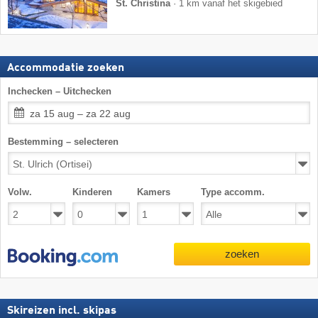
St. Christina
·
1 km vanaf het skigebied
Accommodatie zoeken
Inchecken – Uitchecken
za 15 aug – za 22 aug
Bestemming – selecteren
Volw.
Kinderen
Kamers
Type accomm.
zoeken
Skireizen incl. skipas