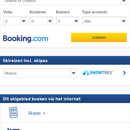
Volw.
Kinderen
Kamers
Type accomm.
zoeken
Skireizen incl. skipas
Skireizen
z
incl.
zoeken
skipas
Dit skigebied boeken via het internet
Skipas