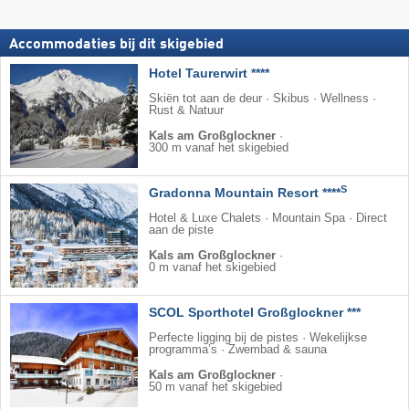
Accommodaties bij dit skigebied
Hotel Taurerwirt ****
Skiën tot aan de deur · Skibus · Wellness ·
Rust & Natuur
Kals am Großglockner
·
300 m vanaf het skigebied
S
Gradonna Mountain Resort ****
Hotel & Luxe Chalets · Mountain Spa · Direct
aan de piste
Kals am Großglockner
·
0 m vanaf het skigebied
SCOL Sporthotel Großglockner ***
Perfecte ligging bij de pistes · Wekelijkse
programma’s · Zwembad & sauna
Kals am Großglockner
·
50 m vanaf het skigebied