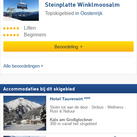
Steinplatte Winklmoosalm
Topskigebied
in Oostenrijk
Liften
Beginners
Beoordeling
Alle beoordelingen
Accommodaties bij dit skigebied
Hotel Taurerwirt ****
Skiën tot aan de deur · Skibus · Wellness ·
Rust & Natuur
Kals am Großglockner
·
300 m vanaf het skigebied