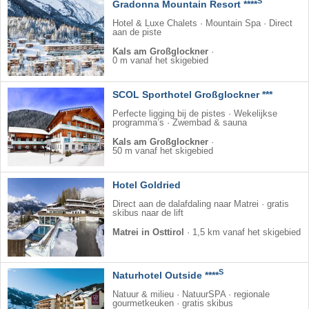
S
Gradonna Mountain Resort ****
Hotel & Luxe Chalets · Mountain Spa · Direct
aan de piste
Kals am Großglockner
·
0 m vanaf het skigebied
SCOL Sporthotel Großglockner ***
Perfecte ligging bij de pistes · Wekelijkse
programma’s · Zwembad & sauna
Kals am Großglockner
·
50 m vanaf het skigebied
Hotel Goldried
Direct aan de dalafdaling naar Matrei · gratis
skibus naar de lift
Matrei in Osttirol
·
1,5 km vanaf het skigebied
S
Naturhotel Outside ****
Natuur & milieu · NatuurSPA · regionale
gourmetkeuken · gratis skibus