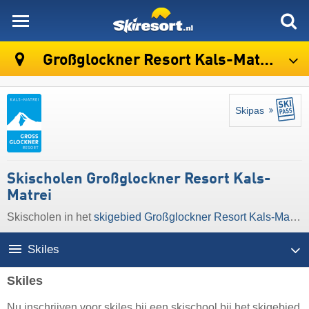
skiresort
Großglockner Resort Kals-Matrei
Skipas
Skischolen Großglockner Resort Kals-
Matrei
Skischolen in het
skigebied Großglockner Resort Kals-Matrei
Skiles
Skiles
Nu inschrijven voor skiles bij een skischool bij het skigebied