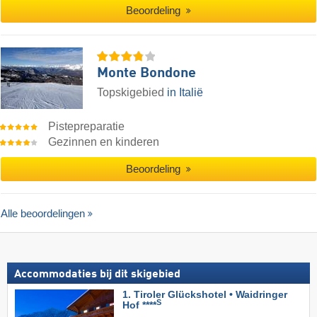
Beoordeling
Monte Bondone
Topskigebied
in Italië
Pistepreparatie
Gezinnen en kinderen
Beoordeling
Alle beoordelingen
Accommodaties bij dit skigebied
1. Tiroler Glückshotel • Waidringer
S
Hof ****