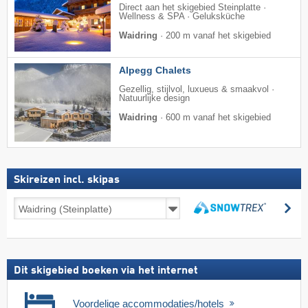
Direct aan het skigebied Steinplatte ·
Wellness & SPA · Geluksküche
Waidring
·
200 m vanaf het skigebied
Alpegg Chalets
Gezellig, stijlvol, luxueus & smaakvol ·
Natuurlijke design
Waidring
·
600 m vanaf het skigebied
Skireizen incl. skipas
Skireizen
zo
incl.
zoeken
skipas
Dit skigebied boeken via het internet
Voordelige accommodaties/hotels