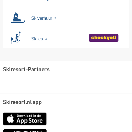
Skiverhuur
Skiles
Skiresort-Partners
Skiresort.nl app
App
Store
Google