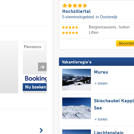
Hochzillertal
5-sterrenskigebied
in Oostenrijk
Bergrestaurants, hutten
Liften
Beoorde
Pensions
Ski-in/Ski-out
Vakantieregio's
Murau
tonen
Nu boeken »
Nu boeken »
Skischaukel Kapp
See
tonen
Liechtenstein