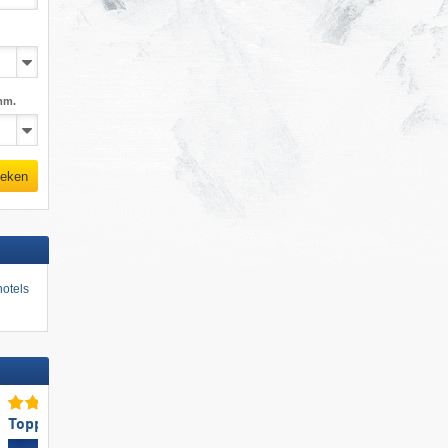
mm.
eken
otels
Toppistepreparatie
Topskigebiedsgrootte