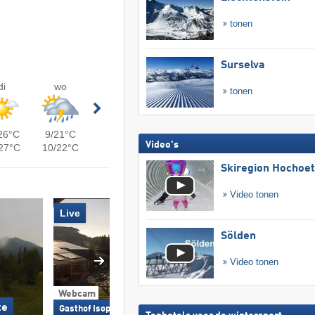
tonen
Surselva
di
wo
tonen
26°C
9/21°C
Video's
27°C
10/22°C
Skiregion Hochoe
Video tonen
Live
Sölden
Video tonen
Webcam
Webcam
te
Gemeente Glödn
Gasthof Isopp Flattnitz-Glödnitz