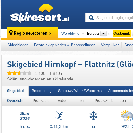
skiresort
Continenten
Regio selecteren
Wereldwijd
Europa
Oostenrijk
Dit skigebied ligt ook in:
Sankt Veit an der G
Skigebieden
Beste skigebieden & Beoordelingen
Vergelijker
Snee
centrale deel van de oostelijke Alpen
,
Oosten
Europese Unie
Skigebied Hirnkopf – Flattnitz (Glö
1.400 - 1.840 m
Skiën, snowboarden en skivakantie
Skigebied
Beoordeling
Sneeuw / Weer / Webcams
Accommodatie
Overzicht
Pistekaart
Video
Liften
Pistes & afdalingen
Start
2026
5
dec
0/11,3
km
- cm
9/23°