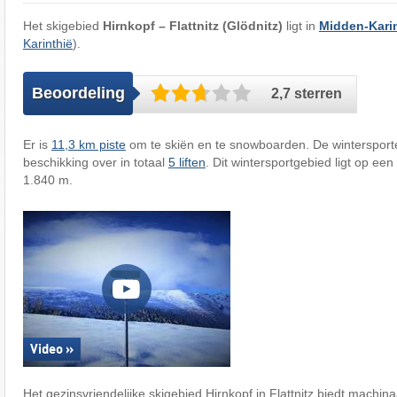
Het skigebied
Hirnkopf – Flattnitz (Glödnitz)
ligt in
Midden-Kari
Karinthië
).
Beoordeling
2,7 sterren
Er is
11,3 km piste
om te skiën en te snowboarden. De winterspor
beschikking over in totaal
5 liften
. Dit wintersportgebied ligt op ee
1.840 m.
Video »
Het gezinsvriendelijke skigebied Hirnkopf in Flattnitz biedt machi