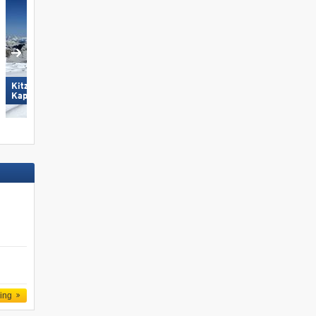
Kitzsteinhorn/​Maiskogel -
Mayrhofen (Mountopolis)
Kaprun
ling