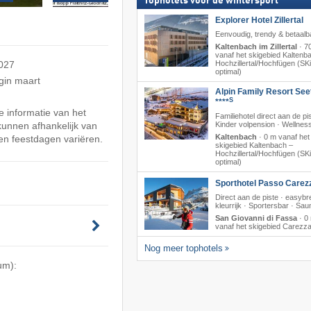
Tophotels voor de wintersport
Explorer Hotel Zillertal
Eenvoudig, trendy & betaalb
Kaltenbach im Zillertal
·
7
vanaf het skigebied Kaltenb
Hochzillertal/​Hochfügen (SKi
2027
optimal)
gin maart
Alpin Family Resort See
S
****
 informatie van het
Familiehotel direct aan de pis
Kinder volpension · Wellnes
 kunnen afhankelijk van
Kaltenbach
·
0 m vanaf het
en feestdagen variëren.
skigebied Kaltenbach –
Hochzillertal/​Hochfügen (SKi
optimal)
Sporthotel Passo Carez
Direct aan de piste · easyb
kleurrijk · Sportersbar · Sau
San Giovanni di Fassa
·
0
vanaf het skigebied Carezz
Nog meer tophotels
um):