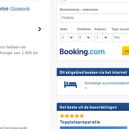
nthië
(
Oostenrijk
,
Bestemming – selecteren
Volw.
Kinderen
Kamers
Type acco
ters hebben de
zo
n hoogte van 1.400 tot
Dit skigebied boeken via het internet
Voordelige accommodaties/h
Het beste uit de beoordelingen
Toppistepreparatie
naal besneeuwde,