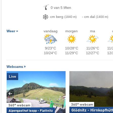
0 van 5 liften
- cm berg
- cm dal
(1840 m)
(1400 m)
Weer »
vandaag
morgen
ma
9/23°C
10/28°C
11/26°C
11/
10/24°C
11/29°C
12/27°C
12/
Webcams
Live
360° webcam
360° webcam
Glödnitz - Hirnkopfhüt
Alpengasthof Isopp - Flattnitz