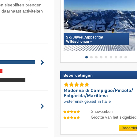
 en sleepliften brengen
 daarnaast activiteiten
Ski Juwel Alpbachtal
Wildschönau
Beoordelingen
Madonna di Campiglio/​Pinzolo/​
Folgàrida/​Marilleva
5-sterrenskigebied
in Italië
Snowparken
Grootte van het skigebied
Beoorde