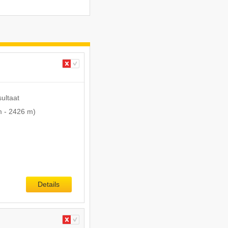
sultaat
m
-
2426 m
)
Details