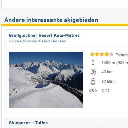
Andere interessante skigebieden
Großglockner Resort Kals-Matrei
Europa
Oostenrijk
Tirol
Oost-Tirol
Testre
1493 m
(
933 
40 km
12 liften
€ 74,-
Glungezer – Tulfes