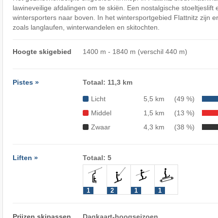
lawineveilige afdalingen om te skiën. Een nostalgische stoeltjeslift
wintersporters naar boven. In het wintersportgebied Flattnitz zijn er
zoals langlaufen, winterwandelen en skitochten.
Hoogte skigebied
1400 m - 1840 m (verschil 440 m)
Pistes »
Totaal: 11,3 km
Licht
5,5 km
(49 %)
Middel
1,5 km
(13 %)
Zwaar
4,3 km
(38 %)
Liften »
Totaal: 5
1
2
1
1
Prijzen skipassen
Dagkaart-hoogseizoen