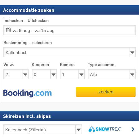
Accommodatie zoeken
Inchecken – Uitchecken
za 8 aug – za 15 aug
Bestemming – selecteren
Volw.
Kinderen
Kamers
Type accomm.
zoeken
Skireizen incl. skipas
Skireizen
z
incl.
zoeken
skipas