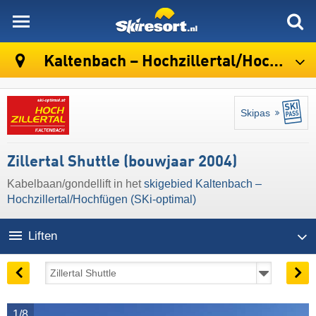
skiresort
Kaltenbach – Hochzillertal/​Hochfügen (SKi-optimal)
Skipas
Zillertal Shuttle (bouwjaar 2004)
Kabelbaan/gondellift in het
skigebied Kaltenbach –
Hochzillertal/​Hochfügen (SKi-optimal)
Liften
1/8