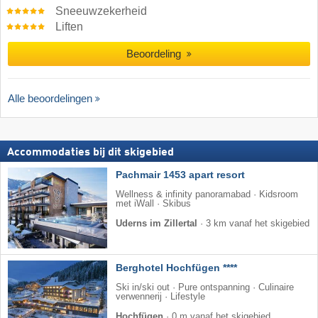
Sneeuwzekerheid
Liften
Beoordeling
Alle beoordelingen
Accommodaties bij dit skigebied
Pachmair 1453 apart resort
Wellness & infinity panoramabad · Kidsroom
met iWall · Skibus
Uderns im Zillertal
·
3 km vanaf het skigebied
Berghotel Hochfügen ****
Ski in/ski out · Pure ontspanning · Culinaire
verwennerij · Lifestyle
Hochfügen
·
0 m vanaf het skigebied