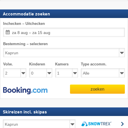
Accommodatie zoeken
Inchecken – Uitchecken
za 8 aug – za 15 aug
Bestemming – selecteren
Volw.
Kinderen
Kamers
Type accomm.
zoeken
Skireizen incl. skipas
Skireizen
z
incl.