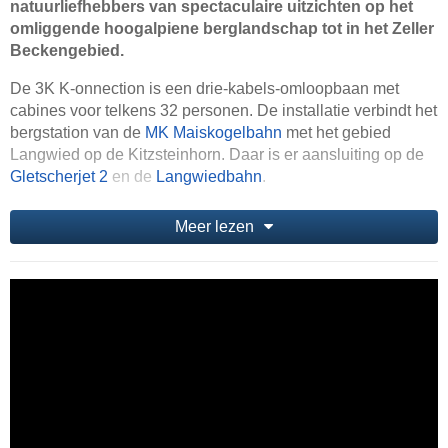
natuurliefhebbers van spectaculaire uitzichten op het
omliggende hoogalpiene berglandschap tot in het Zeller
Beckengebied.
De 3K K-onnection is een drie-kabels-omloopbaan met
cabines voor telkens 32 personen. De installatie verbindt het
bergstation van de
MK Maiskogelbahn
met het gebied
Langwied op de Kitzsteinhorn. Daar is er aansluiting op de
Gletscherjet 2
en de
Langwiedbahn
.
Meer lezen