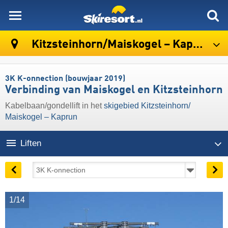
skiresort
Kitzsteinhorn/​Maiskogel – Kaprun
3K K-onnection (bouwjaar 2019)
Verbinding van Maiskogel en Kitzsteinhorn
Kabelbaan/gondellift in het
skigebied Kitzsteinhorn/​
Maiskogel – Kaprun
Liften
1/14