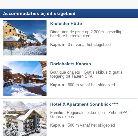
Accommodaties bij dit skigebied
Krefelder Hütte
Direct aan de piste op 2.300m · gezellig ·
heerlijke huttenkeuken
Kaprun
·
0 m vanaf het skigebied
Dorfchalets Kaprun
Boutique chalets · Gratis skibus & gratis
toegang tot Tauern SPA
Kaprun
·
600 m vanaf het skigebied
Hotel & Apartment Sonnblick ****
Familie · Regionale lekkernijen · ZirbenSPA ·
Gratis skibus
Kaprun
·
500 m vanaf het skigebied