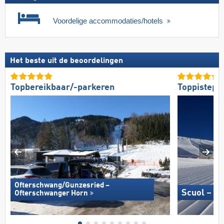
Voordelige accommodaties/hotels
Het beste uit de beoordelingen
Topbereikbaar/-parkeren
Toppistepr
Ofterschwang/​Gunzesried –
Scuol – M
Ofterschwanger Horn