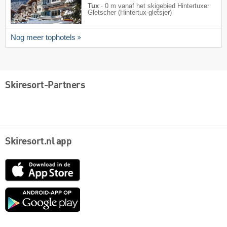
Tux
·
0 m vanaf het skigebied Hintertuxer
Gletscher (Hintertux-gletsjer)
Nog meer tophotels
Skiresort-Partners
Skiresort.nl app
App
Store
Google
play