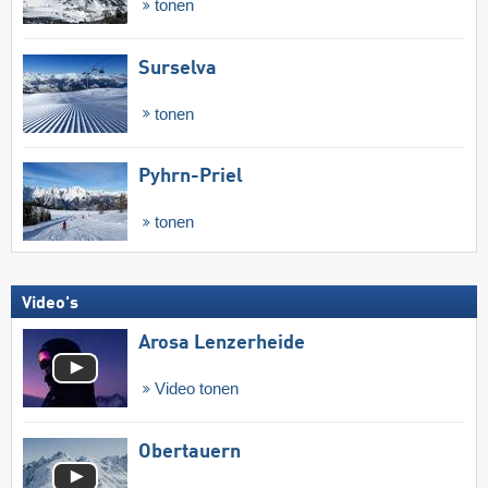
tonen
Surselva
tonen
Pyhrn-Priel
tonen
Video's
Arosa Lenzerheide
Video tonen
Obertauern