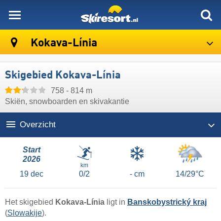
skiresort
Kokava-Línia
Skigebied Kokava-Línia
758 - 814 m
Skiën, snowboarden en skivakantie
Overzicht
Start
2026
km
19
dec
0/2
- cm
14/29°C
Het skigebied
Kokava-Línia
ligt in
Banskobystrický kraj
(
Slowakije
).