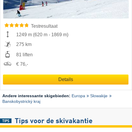
Testresultaat
1249 m
(
620 m
-
1869 m
)
275 km
81 liften
€ 76,-
Details
Andere interessante skigebieden:
Europa
Slowakije
Banskobystrický kraj
Tips voor de skivakantie