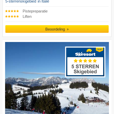
5-sterrenskigebied
in Italië
Pistepreparatie
Liften
Beoordeling