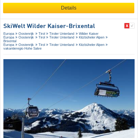
Details
SkiWelt Wilder Kaiser-Brixental
Europa
Oostenrijk
Tirol
Tiroler Unterland
Wilder Kaiser
Europa
Oostenrijk
Tirol
Tiroler Unterland
Kitzbüheler Alpen
Brixental
Europa
Oostenrijk
Tirol
Tiroler Unterland
Kitzbüheler Alpen
vakantieregio Hohe Salve