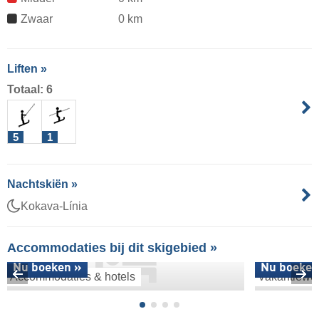
Zwaar
0 km
Liften »
Totaal: 6
5
1
Nachtskiën »
Kokava-Línia
Accommodaties bij dit skigebied »
Nu boeken »
Nu boeken
Accommodaties & hotels
Vakantiewo