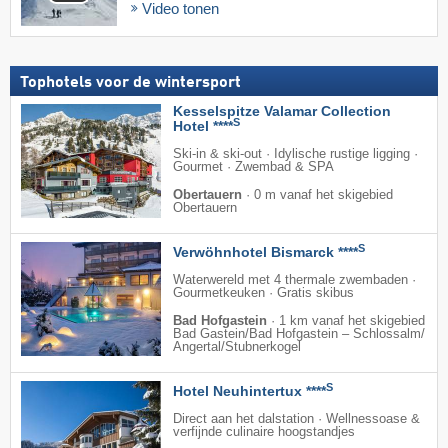
Video tonen
Tophotels voor de wintersport
Kesselspitze Valamar Collection
S
Hotel ****
Ski-in & ski-out · Idylische rustige ligging ·
Gourmet · Zwembad & SPA
Obertauern
·
0 m vanaf het skigebied
Obertauern
S
Verwöhnhotel Bismarck ****
Waterwereld met 4 thermale zwembaden ·
Gourmetkeuken · Gratis skibus
Bad Hofgastein
·
1 km vanaf het skigebied
Bad Gastein/​Bad Hofgastein – Schlossalm/​
Angertal/​Stubnerkogel
S
Hotel Neuhintertux ****
Direct aan het dalstation · Wellnessoase &
verfijnde culinaire hoogstandjes