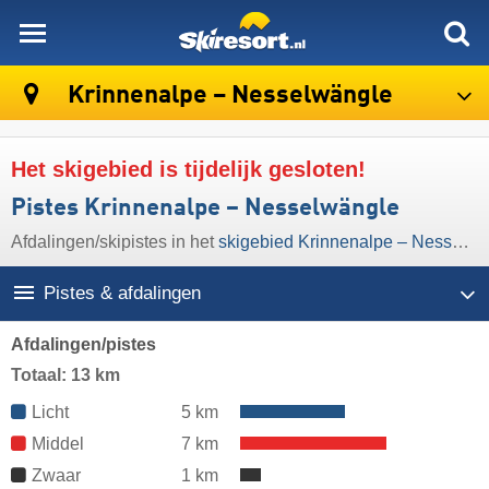
skiresort
Krinnenalpe – Nesselwängle
Het skigebied is tijdelijk gesloten!
Pistes Krinnenalpe – Nesselwängle
Afdalingen/​skipistes in het
skigebied Krinnenalpe – Nesselwängle
Pistes & afdalingen
Afdalingen/pistes
Totaal: 13 km
Licht
5 km
Middel
7 km
Zwaar
1 km