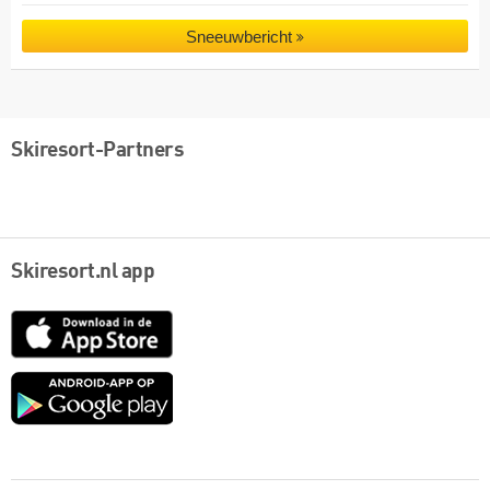
Sneeuwbericht
Skiresort-Partners
Skiresort.nl app
App
Store
Google
play