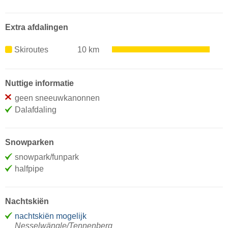
Extra afdalingen
Skiroutes
10 km
Nuttige informatie
geen sneeuwkanonnen
Dalafdaling
Snowparken
snowpark/funpark
halfpipe
Nachtskiën
nachtskiën mogelijk
Nesselwängle/Tennenberg