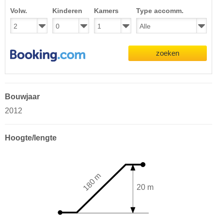
Volw.
Kinderen
Kamers
Type accomm.
zoeken
Bouwjaar
2012
Hoogte/lengte
180 m
20 m