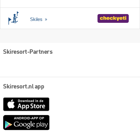
Skiles
Skiresort-Partners
Skiresort.nl app
App
Store
Google
play