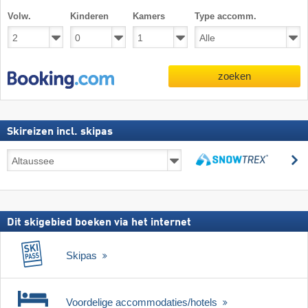
Volw.
Kinderen
Kamers
Type accomm.
zoeken
Skireizen incl. skipas
Skireizen
z
incl.
zoeken
skipas
Dit skigebied boeken via het internet
Skipas
Voordelige accommodaties/hotels