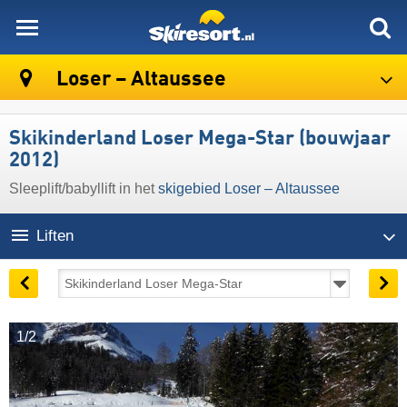
skiresort
Loser – Altaussee
Skikinderland Loser Mega-Star (bouwjaar
2012)
Sleeplift/babyllift in het
skigebied Loser – Altaussee
Liften
1/2