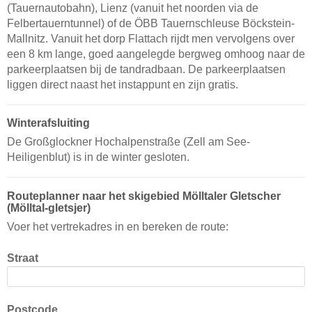
(Tauernautobahn), Lienz (vanuit het noorden via de
Felbertauerntunnel) of de ÖBB Tauernschleuse Böckstein-
Mallnitz. Vanuit het dorp Flattach rijdt men vervolgens over
een 8 km lange, goed aangelegde bergweg omhoog naar de
parkeerplaatsen bij de tandradbaan. De parkeerplaatsen
liggen direct naast het instappunt en zijn gratis.
Winterafsluiting
De Großglockner Hochalpenstraße (Zell am See-
Heiligenblut) is in de winter gesloten.
Routeplanner naar het skigebied Mölltaler Gletscher
(Mölltal-gletsjer)
Voer het vertrekadres in en bereken de route:
Straat
Postcode