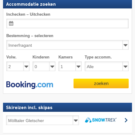
Accommodatie zoeken
Inchecken – Uitchecken
Bestemming – selecteren
Volw.
Kinderen
Kamers
Type accomm.
zoeken
Skireizen incl. skipas
Skireizen
zo
incl.
zoeken
skipas