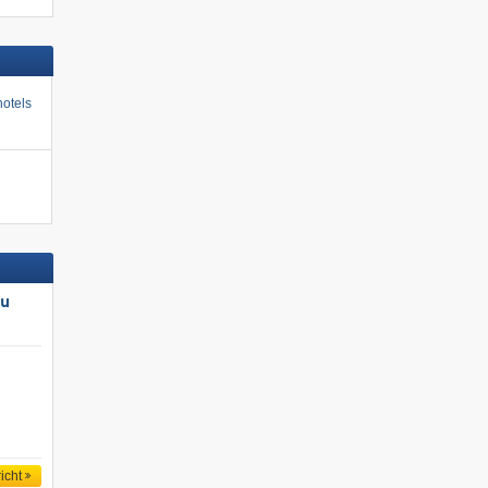
otels
au
icht