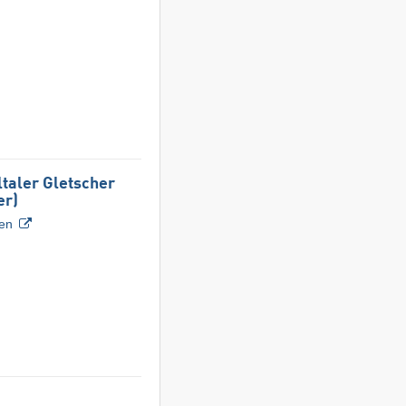
ltaler Gletscher
er)
ven