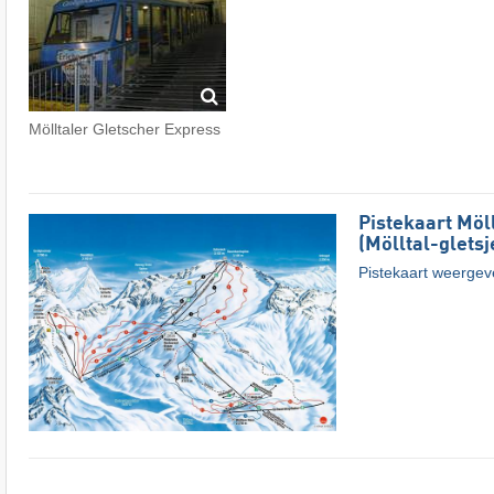
Mölltaler Gletscher Express
Pistekaart Möl
(Mölltal-gletsj
Pistekaart weerge