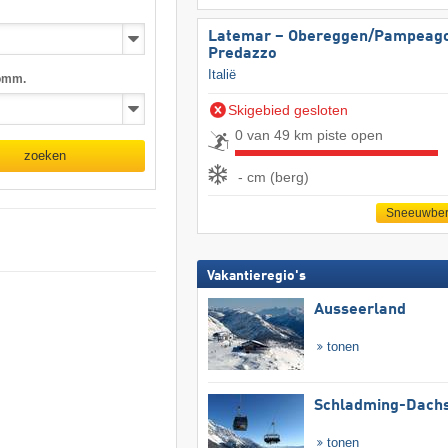
Latemar – Obereggen/​Pampeago
Predazzo
Italië
omm.
Skigebied gesloten
0 van 49 km piste open
zoeken
- cm (berg)
Sneeuwber
Vakantieregio's
Ausseerland
tonen
Schladming-Dachs
tonen