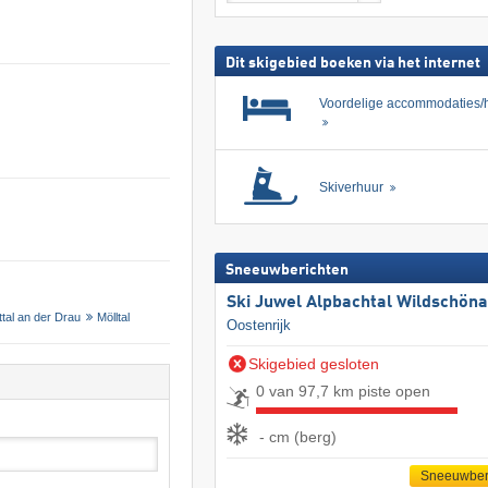
skipas
zoeken
Dit skigebied boeken via het internet
Voordelige accommodaties/h
Skiverhuur
Sneeuwberichten
Ski Juwel Alpbachtal Wildschön
ttal an der Drau
Mölltal
Oostenrijk
Skigebied gesloten
0 van 97,7 km piste open
- cm (berg)
Sneeuwber