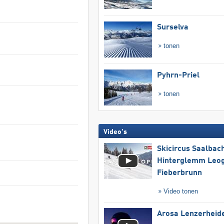
Surselva
tonen
Pyhrn-Priel
tonen
Video's
Skicircus Saalbac
Hinterglemm Leo
Fieberbrunn
Video tonen
Arosa Lenzerheid