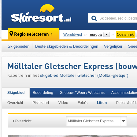
skiresort
Continenten
Regio selecteren
Wereldwijd
Europa
Oostenrijk
Dit skigebied ligt ook in:
Goldberggroep
,
Ho
Skigebieden
Beste skigebieden & Beoordelingen
Vergelijker
Snee
centrale deel van de oostelijke Alpen
,
Oosten
Europese Unie
Mölltaler Gletscher Express (bouw
Kabeltrein in het
skigebied Mölltaler Gletscher (Mölltal-gletsjer)
Skigebied
Beoordeling
Sneeuw / Weer / Webcams
Accommodatie
Overzicht
Pistekaart
Video
Foto's
Liften
Pistes & afd
Overzicht