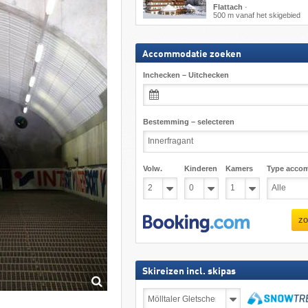
Flattach
·
500 m vanaf het skigebied
Accommodatie zoeken
Inchecken – Uitchecken
Bestemming – selecteren
Volw.
Kinderen
Kamers
Type acco
zo
Skireizen incl. skipas
Skireizen
incl.