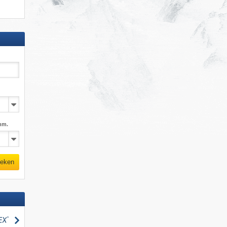
mm.
eken
zoeken