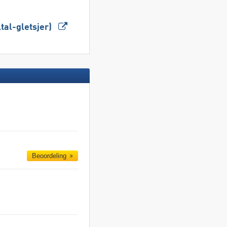
ltal-gletsjer)
Beoordeling