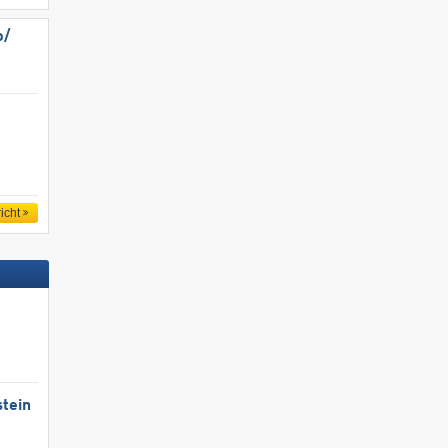
/​
icht
tein