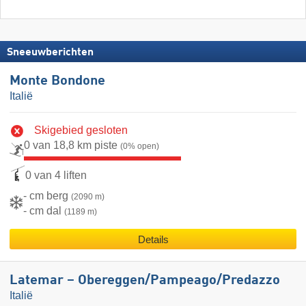
Sneeuwberichten
Monte Bondone
Italië
Skigebied gesloten
0 van 18,8 km piste
(0% open)
0 van 4 liften
- cm berg
(2090 m)
- cm dal
(1189 m)
Details
Latemar – Obereggen/​Pampeago/​Predazzo
Italië