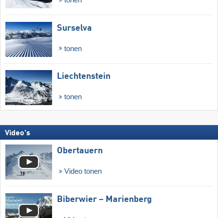
Surselva
tonen
Liechtenstein
tonen
Video's
Obertauern
Video tonen
Biberwier – Marienberg