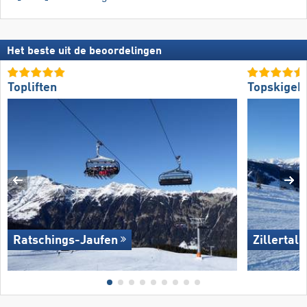
Het beste uit de beoordelingen
Topliften
Topskigeb
Ratschings-Jaufen
Zillertal