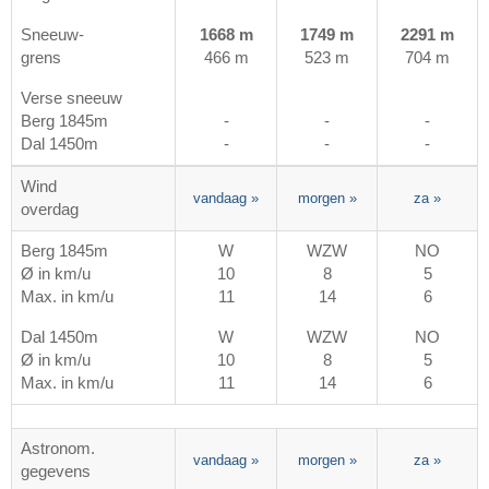
Sneeuw-
1668 m
1749 m
2291 m
grens
466 m
523 m
704 m
Verse sneeuw
Berg 1845m
-
-
-
Dal 1450m
-
-
-
Wind
vandaag
»
morgen
»
za
»
overdag
Berg 1845m
W
WZW
NO
Ø in km/u
10
8
5
Max. in km/u
11
14
6
Dal 1450m
W
WZW
NO
Ø in km/u
10
8
5
Max. in km/u
11
14
6
Astronom.
vandaag
»
morgen
»
za
»
gegevens