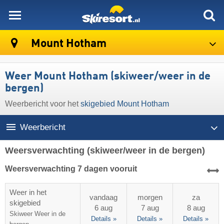
skiresort
Mount Hotham
Weer Mount Hotham (skiweer/weer in de
bergen)
Weerbericht voor het
skigebied Mount Hotham
Weerbericht
Weersverwachting
(skiweer/weer in de bergen)
Weersverwachting 7 dagen vooruit
Weer in het
vandaag
morgen
za
skigebied
6 aug
7 aug
8 aug
Skiweer
Weer in de
Details »
Details »
Details »