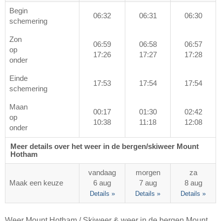
Begin
06:32
06:31
06:30
schemering
Zon
06:59
06:58
06:57
op
17:26
17:27
17:28
onder
Einde
17:53
17:54
17:54
schemering
Maan
00:17
01:30
02:42
op
10:38
11:18
12:08
onder
Meer details over het weer in de bergen/skiweer Mount
Hotham
vandaag
morgen
za
Maak een keuze
6 aug
7 aug
8 aug
Details »
Details »
Details »
Weer Mount Hotham / Skiweer & weer in de bergen Mount