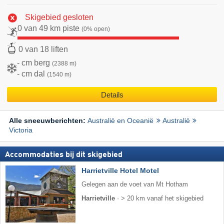
Skigebied gesloten
0 van 49 km piste
(0% open)
0 van 18 liften
- cm berg
(2388 m)
- cm dal
(1540 m)
Details
Australië en Oceanië
Australië
Alle sneeuwberichten:
Victoria
Accommodaties bij dit skigebied
Harrietville Hotel Motel
Gelegen aan de voet van Mt Hotham
Harrietville
·
> 20 km vanaf het skigebied