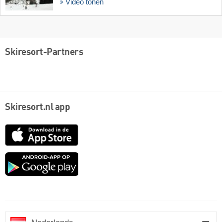
Video tonen
Skiresort-Partners
Skiresort.nl app
App
Store
Google
play