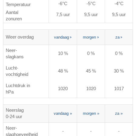
-6°C
-5°C
-4°C
Temperatuur
Aantal
7,5 uur
9,5 uur
9,5 uur
zonuren
Weer overdag
vandaag
morgen
za
Neer-
10 %
0 %
0 %
slagkans
Lucht-
48 %
45 %
30 %
vochtigheid
Luchtdruk in
1020
1020
1017
hPa
Neerslag
vandaag
»
morgen
»
za
»
0-24 uur
Neer-
-
-
-
slaghoeveelheid