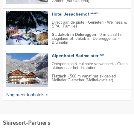
Gröden (Val Gardena)
S
Hotel Jesacherhof ****
Direct aan de piste · Genieten · Wellness &
SPA · Families
St. Jakob in Defereggen
·
0 m vanaf het
skigebied St. Jakob im Defereggental –
Brunnalm
Alpenhotel Badmeister ***
Ontspanning & culinaire verwennerij · Gratis
skibus naar het dalstation
Flattach
·
500 m vanaf het skigebied
Mölltaler Gletscher (Mölltal-gletsjer)
Nog meer tophotels
Skiresort-Partners