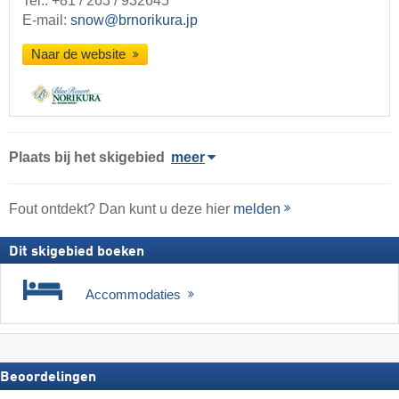
Tel.:
+81 / 263 / 932645
E-mail:
snow@brnorikura.jp
Naar de website
Plaats
bij het skigebied
meer
Fout ontdekt? Dan kunt u deze hier
melden
Dit skigebied boeken
Accommodaties
Beoordelingen