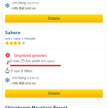
- cm berg
(1074 m)
- cm dal
(245 m)
Details
Sahoro
Azië
Japan
Hokkaidō
Skigebied gesloten
0 van 25 km piste
(0% open)
0 van 8 liften
- cm berg
(1030 m)
- cm dal
(410 m)
Details
Shigakogen Mountain Resort