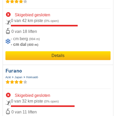
Skigebied gesloten
0 van 42 km piste
(0% open)
0 van 18 liften
- cm berg
(994 m)
- cm dal
(400 m)
Details
Furano
Azië
Japan
Hokkaidō
Skigebied gesloten
0 van 32 km piste
(0% open)
0 van 11 liften