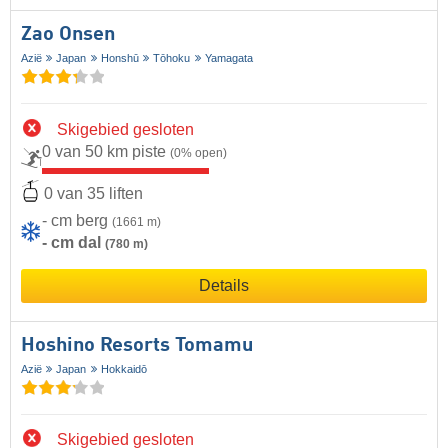
Zao Onsen
Azië
Japan
Honshū
Tōhoku
Yamagata
Skigebied gesloten
0 van 50 km piste
(0% open)
0 van 35 liften
- cm berg
(1661 m)
- cm dal
(780 m)
Details
Hoshino Resorts Tomamu
Azië
Japan
Hokkaidō
Skigebied gesloten