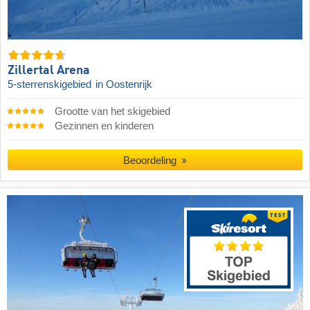
Zillertal Arena
5-sterrenskigebied
in Oostenrijk
Grootte van het skigebied
Gezinnen en kinderen
Beoordeling