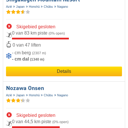
Azië
Japan
Honshū
Chūbu
Nagano
Skigebied gesloten
0 van 83 km piste
(0% open)
0 van 47 liften
- cm berg
(2307 m)
- cm dal
(1340 m)
Details
Nozawa Onsen
Azië
Japan
Honshū
Chūbu
Nagano
Skigebied gesloten
0 van 44,5 km piste
(0% open)