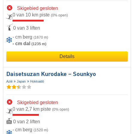
Skigebied gesloten
0 van 10 km piste
(0% open)
0 van 3 liften
- cm berg
(1670 m)
- cm dal
(1235 m)
Details
Daisetsuzan Kurodake – Sounkyo
Azië
Japan
Hokkaidō
Skigebied gesloten
0 van 2,7 km piste
(0% open)
0 van 2 liften
- cm berg
(1520 m)