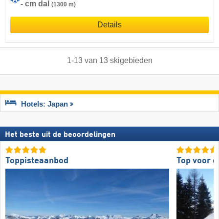
- cm dal
(1300 m)
Details
1
-
13
van
13
skigebieden
Hotels: Japan
Het beste uit de beoordelingen
Toppisteaanbod
Top voor 