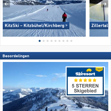
KitzSki – Kitzbühel/​Kirchberg
Zillertal
Beoordelingen