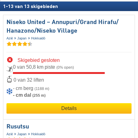
1
-
13
van
13
skigebieden
Niseko United – Annupuri/​Grand Hirafu/​
Hanazono/​Niseko Village
Azië
Japan
Hokkaidō
Skigebied gesloten
0 van 50,8 km piste
(0% open)
0 van 32 liften
- cm berg
(1188 m)
- cm dal
(255 m)
Details
Rusutsu
Azië
Japan
Hokkaidō