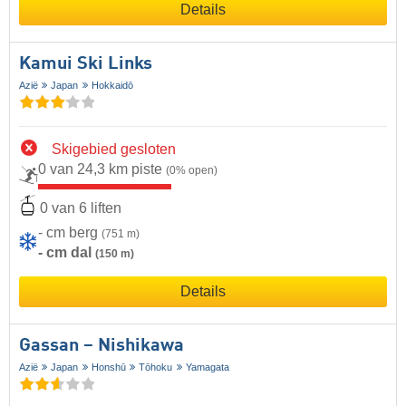
Details
Kamui Ski Links
Azië
Japan
Hokkaidō
Skigebied gesloten
0 van 24,3 km piste
(0% open)
0 van 6 liften
- cm berg
(751 m)
- cm dal
(150 m)
Details
Gassan – Nishikawa
Azië
Japan
Honshū
Tōhoku
Yamagata