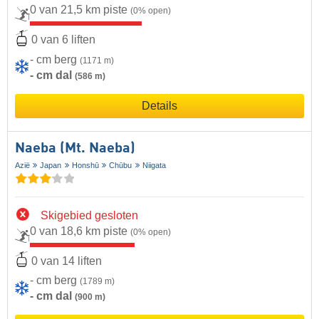
0 van 21,5 km piste
(0% open)
0 van 6 liften
- cm berg
(1171 m)
- cm dal
(586 m)
Details
Naeba (Mt. Naeba)
Azië
Japan
Honshū
Chūbu
Niigata
Skigebied gesloten
0 van 18,6 km piste
(0% open)
0 van 14 liften
- cm berg
(1789 m)
- cm dal
(900 m)