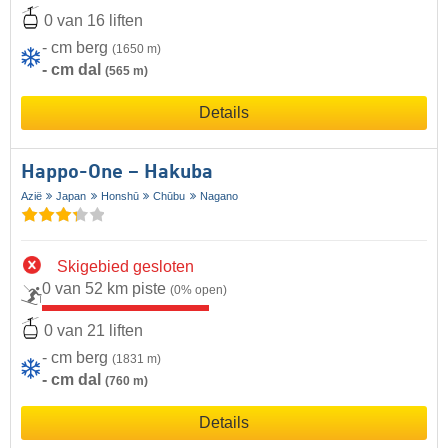
0 van 16 liften
- cm berg
(1650 m)
- cm dal
(565 m)
Details
Happo-One – Hakuba
Azië
Japan
Honshū
Chūbu
Nagano
Skigebied gesloten
0 van 52 km piste
(0% open)
0 van 21 liften
- cm berg
(1831 m)
- cm dal
(760 m)
Details