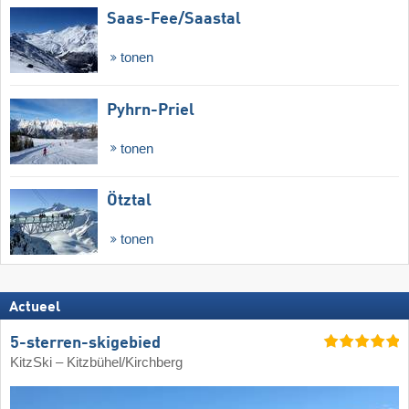
Saas-Fee/​Saastal
tonen
Pyhrn-Priel
tonen
Ötztal
tonen
Actueel
5-sterren-skigebied
KitzSki – Kitzbühel/​Kirchberg