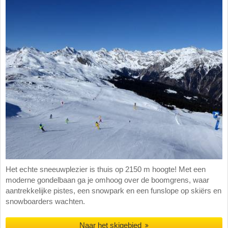
Het echte sneeuwplezier is thuis op 2150 m hoogte! Met een
moderne gondelbaan ga je omhoog over de boomgrens, waar
aantrekkelijke pistes, een snowpark en een funslope op skiërs en
snowboarders wachten.
Naar het skigebied