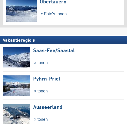
Obertauern
Foto's tonen
Vakantieregio's
Saas-Fee/​Saastal
tonen
Pyhrn-Priel
tonen
Ausseerland
tonen