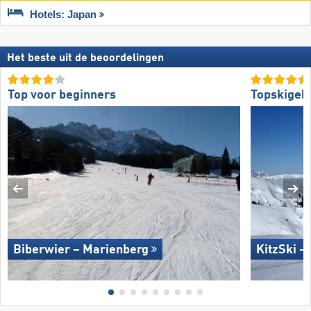
Hotels: Japan
Het beste uit de beoordelingen
Top voor beginners
Topskigeb
Biberwier – Marienberg
KitzSki –