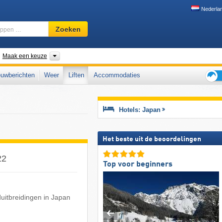
Nederla
Skigebied,
Zoeken
regio,
begrippen
…
nden
Eilanden, Regio's, Prefecturen, Bergketen
Maak een keuze
uwberichten
Weer
Liften
Accommodaties
Tips
voor
de
Hotels: Japan
skiva
Het beste uit de beoordelingen
22
Top voor beginners
duitbreidingen in Japan