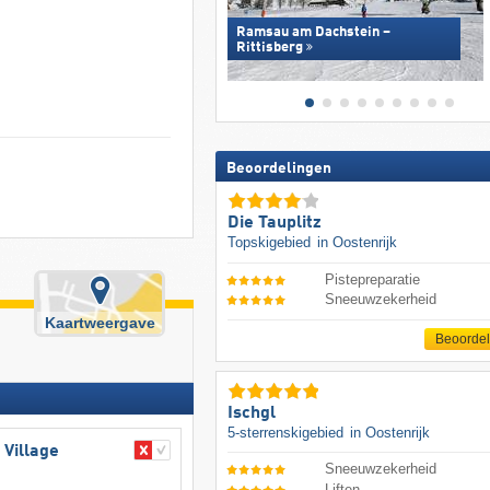
Ramsau am Dachstein –
Rittisberg
Beoordelingen
Die Tauplitz
Topskigebied
in Oostenrijk
Pistepreparatie
Sneeuwzekerheid
Kaartweergave
Beoorde
Ischgl
5-sterrenskigebied
in Oostenrijk
 Village
Sneeuwzekerheid
Liften