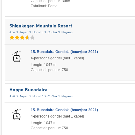
Capaciteit per uur: 3085
Fabrikant: Poma
Shigakogen Mountain Resort
Azië
Japan
Honshū
Chūbu
Nagano
15. Bunadaira Gondola (bouwjaar 2021)
4-persoons gondel (met 1 kabel)
Lengte: 1047 m
Capaciteit per uur: 750
Hoppo Bunadaira
Azië
Japan
Honshū
Chūbu
Nagano
15. Bunadaira Gondola (bouwjaar 2021)
4-persoons gondel (met 1 kabel)
Lengte: 1047 m
Capaciteit per uur: 750