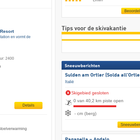
Beoorde
Tips voor de skivakantie
Resort
ation en vormt de
uur: 2400
Sneeuwberichten
a
Sulden am Ortler (Solda all'Ortle
Italië
Skigebied gesloten
0 van 40,2 km piste open
Details
- cm (berg)
Sneeuwber
 stoelverwarming
Paganella – Andalo