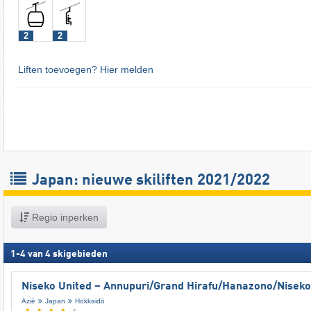
2
2
Liften toevoegen? Hier melden
Japan: nieuwe skiliften 2021/2022
Regio inperken
1
-
4
van
4
skigebieden
Niseko United – Annupuri/​Grand Hirafu/​Hanazono/​Niseko
Azië
Japan
Hokkaidō