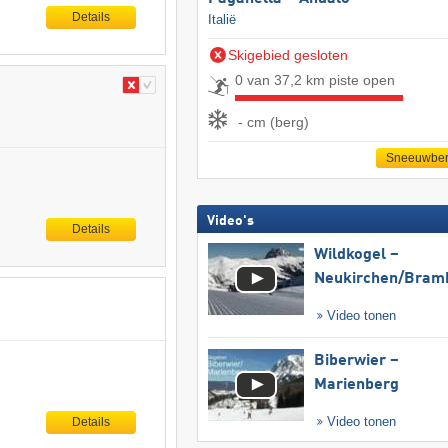
Details
Italië
Skigebied gesloten
0 van 37,2 km piste open
- cm (berg)
Sneeuwber
Video's
Details
Wildkogel –
Neukirchen/​Bram
Video tonen
Biberwier –
Marienberg
Video tonen
Details