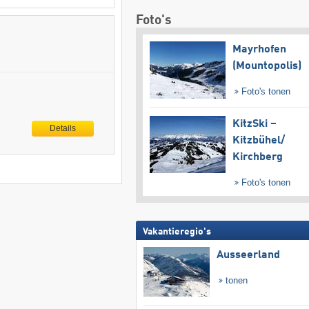
Foto's
Mayrhofen
(Mountopolis)
Foto's tonen
KitzSki –
Details
Kitzbühel/​
Kirchberg
Foto's tonen
Vakantieregio's
Ausseerland
tonen