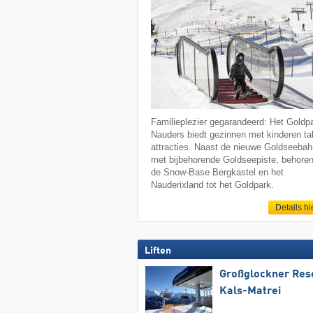
Familieplezier gegarandeerd: Het Goldp
Nauders biedt gezinnen met kinderen ta
attracties. Naast de nieuwe Goldseeba
met bijbehorende Goldseepiste, behore
de Snow-Base Bergkastel en het
Nauderixland tot het Goldpark.
Details hi
Liften
Großglockner Res
Kals-Matrei