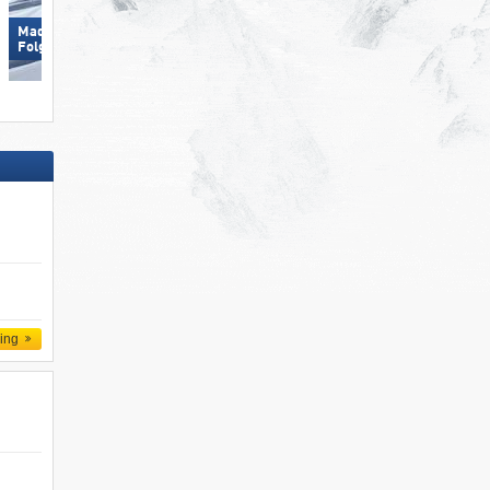
Madonna di Campiglio/​Pinzolo/​
Mayrhofen (Mountopolis)
Folgàrida/​Marilleva
ling