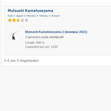
Mutsushi Kamafuseyama
Azië
Japan
Honshū
Tōhoku
Aomori
Mutsushi Kamafuseyama 2 (bouwjaar 2021)
2-persoons vaste stoeltjeslift
Lengte: 680 m
Capaciteit per uur: 1200
1
-
4
van
4
skigebieden