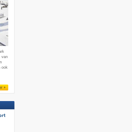
ark
l van
hn
n ook
er
ort