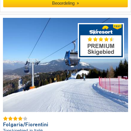
Beoordeling
Folgaria/​Fiorentini
Topskigebied
in Italië