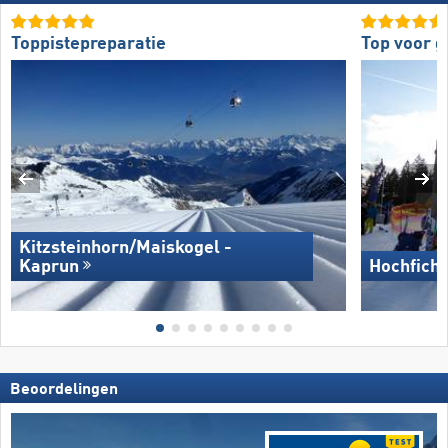
Toppistepreparatie
Top voor 
Kitzsteinhorn/​Maiskogel -
Kaprun
Hochficht
Beoordelingen