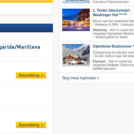
Garmisch-Partenkirchen
1. Tiroler Glückshotel •
S
Waidringer Hof ****
Direct aan het skigebied Stei
· Wellness & SPA · Geluksk
Waidring
·
400 m vanaf het
skigebied Steinplatte Winkl
– Waidring/​Reit im Winkl
Alpenhotel Badmeister *
gàrida/​Marilleva
Ontspanning & culinaire ver
· Gratis skibus naar het dals
Flattach
·
500 m vanaf het
skigebied Mölltaler Gletsche
(Mölltal-gletsjer)
Beoordeling
Nog meer tophotels
Beoordeling