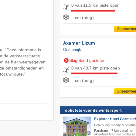
0 van 11,9 km piste open
- cm (berg)
Sneeuwber
Axamer Lizum
: "Deze informatie is
Oostenrijk
at de verkeerssituatie
Skigebied gesloten
an de hier weergegeven
0 van 40,7 km piste open
n de omstandigheden en
tot uw route."
- cm (berg)
Sneeuwber
Tophotels voor de wintersport
Explorer Hotel Garmisc
Eenvoudig, trendy & betaalb
Farchant
·
7 km vanaf het
skigebied Garmisch-Classic