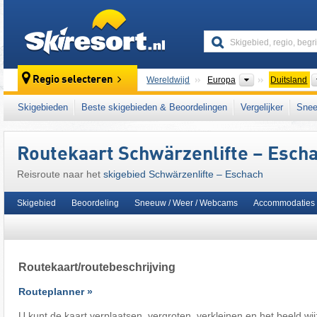
skiresort
Continenten
Regio selecteren
Wereldwijd
Europa
Duitsland
Dit skigebied ligt ook in:
Beierse Alpenvoorl
Skigebieden
Beste skigebieden & Beoordelingen
Vergelijker
Snee
Europese Unie
Routekaart Schwärzenlifte – Esch
Reisroute naar het
skigebied Schwärzenlifte – Eschach
Skigebied
Beoordeling
Sneeuw / Weer / Webcams
Accommodaties
Routekaart/routebeschrijving
Routeplanner »
U kunt de kaart verplaatsen, vergroten, verkleinen en het beeld wij