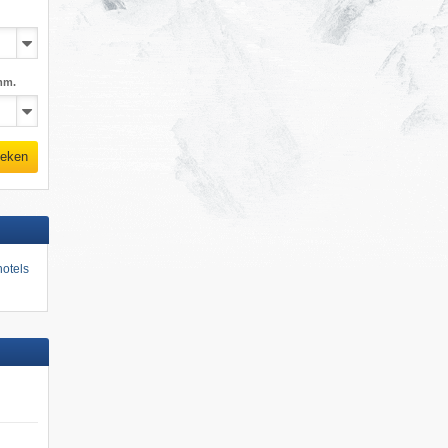
mm.
eken
otels