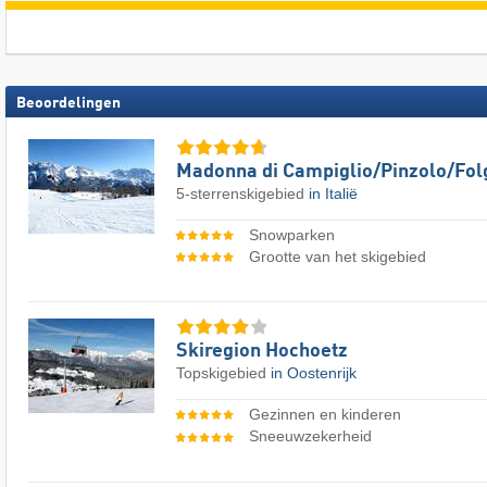
Beoordelingen
Madonna di Campiglio/​Pinzolo/​Fol
5-sterrenskigebied
in Italië
Snowparken
Grootte van het skigebied
Skiregion Hochoetz
Topskigebied
in Oostenrijk
Gezinnen en kinderen
Sneeuwzekerheid