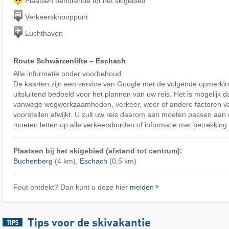
Plaatsen behorende tot het skigebied
Verkeersknooppunt
Luchthaven
Route Schwärzenlifte – Eschach
Alle informatie onder voorbehoud
De kaarten zijn een service van Google met de volgende opmerking
uitsluitend bedoeld voor het plannen van uw reis. Het is mogelijk d
vanwege wegwerkzaamheden, verkeer, weer of andere factoren v
voorstellen afwijkt. U zult uw reis daarom aan moeten passen aa
moeten letten op alle verkeersborden of informatie met betrekking 
Plaatsen bij het skigebied (afstand tot centrum):
Buchenberg
(4 km),
Eschach
(0,5 km)
Fout ontdekt? Dan kunt u deze hier
melden
Tips voor de skivakantie