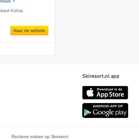
etails
ebied Kühtai
Naar de website
Skiresort.nl app
App
Store
Goog
play
Reclame maken op Skiresort