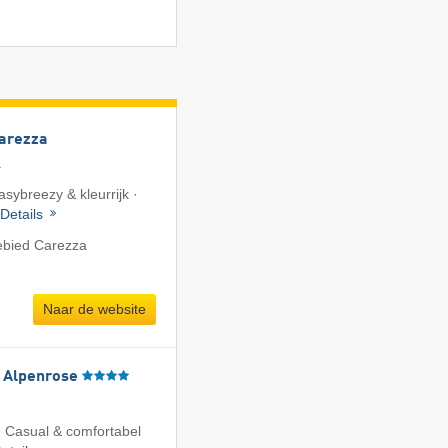
Carezza
a
asybreezy & kleurrijk ·
Details
ebied Carezza
Naar de website
l Alpenrose
 Casual & comfortabel