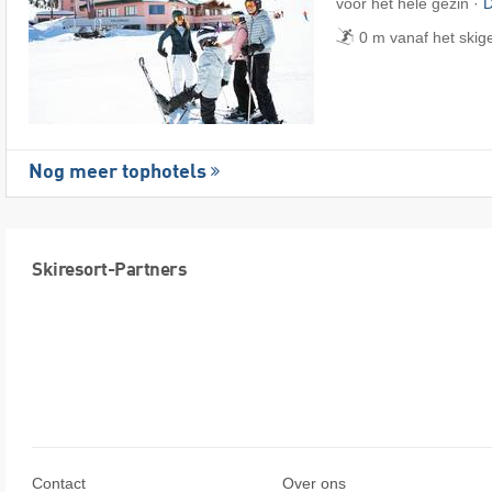
voor het hele gezin ·
D
0 m vanaf het skig
Nog meer tophotels
Skiresort-Partners
Contact
Over ons