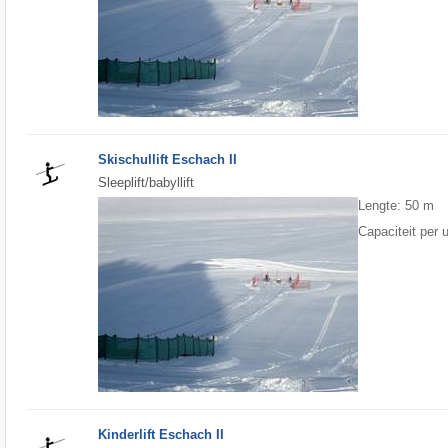
Skischullift Eschach II
Sleeplift/babyllift
Lengte: 50 m
Capaciteit per 
Kinderlift Eschach II