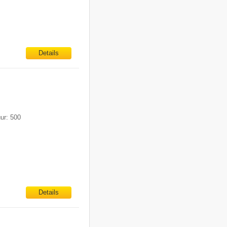
Details
uur: 500
Details