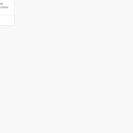
et
chen/​