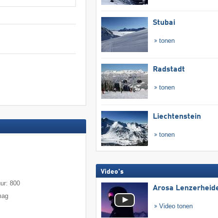
Stubai
tonen
Radstadt
tonen
Liechtenstein
tonen
Video's
uur: 800
Arosa Lenzerheid
mag
Video tonen