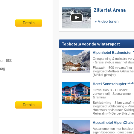
Zillertal Arena
Video tonen
Details
Tophotels voor de wintersport
Alpenhotel Badmeister *
Ontspanning & culinaire ver
uur: 800
· Gratis skibus naar het dals
Flattach
·
500 m vanaf het
mag
skigebied Mölltaler Gletsche
(Mölltal-gletsjer)
S
Hotel Sonnschupfer ***
Gratis skibus · Culinaire
verwennerij · Saunaruimte 
& familiair
Schladming
·
3 km vanaf h
Details
skigebied Schladming – Plana
Hochwurzen/​Hauser Kaibling
Reiteralm (4-Berge-Skischa
Apparthotel AlpenChalet
Appartementen met hotelcom
eigen bioscoop · direct aan de