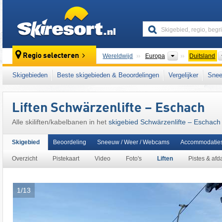
skiresort
Continenten
Regio selecteren
Wereldwijd
Europa
Duitsland
Dit skigebied ligt ook in:
Beierse Alpenvoorl
Skigebieden
Beste skigebieden & Beoordelingen
Vergelijker
Snee
Europese Unie
Liften Schwärzenlifte – Eschach
Alle skiliften/kabelbanen in het
skigebied Schwärzenlifte – Eschach
Skigebied
Beoordeling
Sneeuw / Weer / Webcams
Accommodatie
Overzicht
Pistekaart
Video
Foto's
Liften
Pistes & afd
1/13