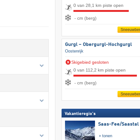
0 van 28,1 km piste open
- cm (berg)
Sneeuwber
Gurgl – Obergurgl-Hochgurgl
Oostenrijk
Skigebied gesloten
0 van 112,2 km piste open
- cm (berg)
Sneeuwber
Vakantieregio's
Saas-Fee/​Saastal
tonen