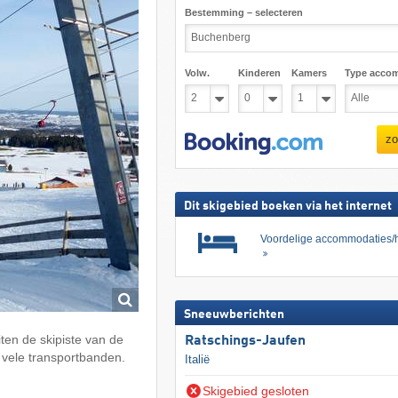
Bestemming – selecteren
Volw.
Kinderen
Kamers
Type acco
zo
Dit skigebied boeken via het internet
Voordelige accommodaties/h
Sneeuwberichten
iten de skipiste van de
Ratschings-Jaufen
 vele transportbanden.
Italië
Skigebied gesloten