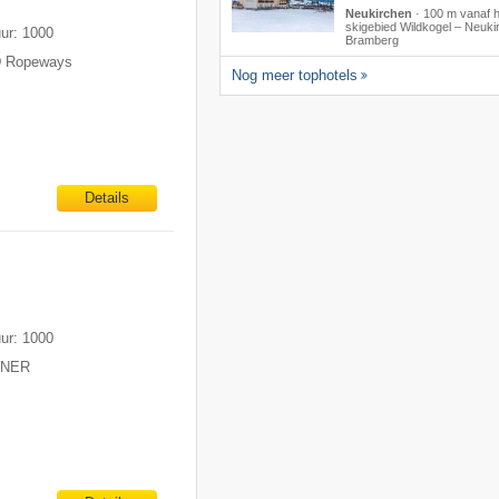
Neukirchen
·
100 m vanaf h
skigebied Wildkogel – Neukir
uur: 1000
Bramberg
D Ropeways
Nog meer tophotels
Details
uur: 1000
ITNER