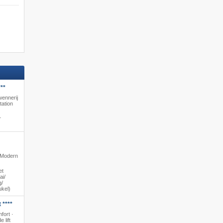
**
wennerij
tation
r
· Modern
et
i/​
/​
ukel)
 ****
fort ·
 lift