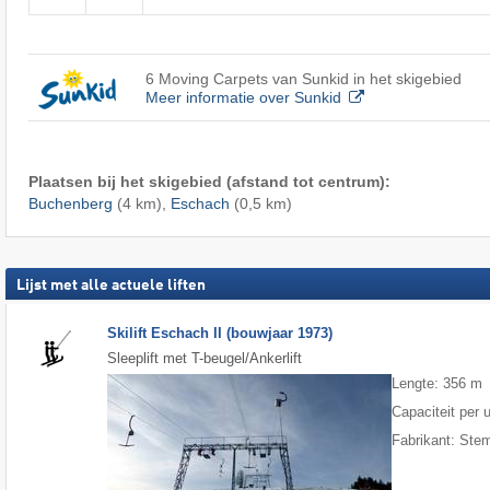
6 Moving Carpets van Sunkid in het skigebied
Meer informatie over Sunkid
Plaatsen bij het skigebied (afstand tot centrum):
Buchenberg
(4 km),
Eschach
(0,5 km)
Lijst met alle actuele liften
Skilift Eschach II (bouwjaar 1973)
Sleeplift met T-beugel/Ankerlift
Lengte: 356 m
Capaciteit per 
Fabrikant: Ste