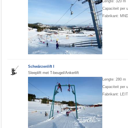
Lengte: 320 m
Capaciteit per 
Fabrikant: MN
Schwärzenlift I
Sleeplift met T-beugel/Ankerlift
Lengte: 280 m
Capaciteit per 
Fabrikant: LE