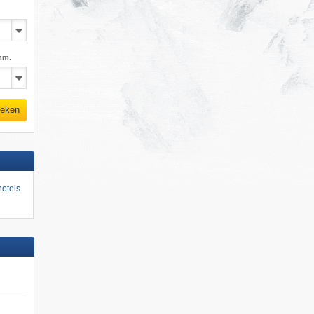
mm.
eken
otels