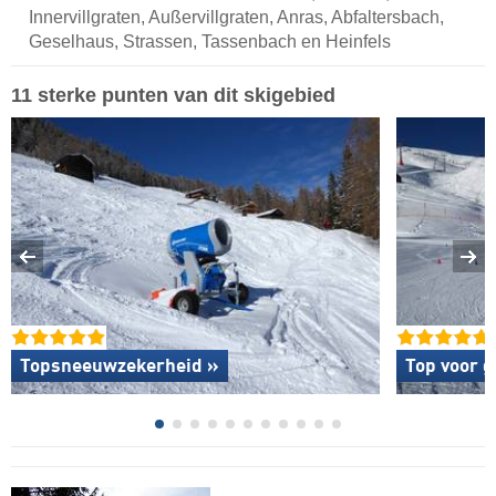
Innervillgraten, Außervillgraten, Anras, Abfaltersbach,
Geselhaus, Strassen, Tassenbach en Heinfels
11 sterke punten van dit skigebied
Topsneeuwzekerheid »
Top voor g