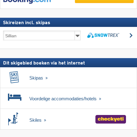
Skireizen incl. skipas
Skireizen
z
incl.
zoeken
skipas
Dit skigebied boeken via het internet
Skipas
Voordelige accommodaties/hotels
Skiles