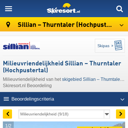
skiresort
Sillian – Thurntaler (Hochpustertal)
Skipas
Milieuvriendelijkheid Sillian – Thurntaler
(Hochpustertal)
Milieuvriendelijkheid van het
skigebied Sillian – Thurntaler (Hochpustertal)
Skiresort.nl Beoordeling
Beoordelingscriteria
1/2