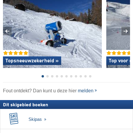
Topsneeuwzekerheid »
Top voor g
Fout ontdekt? Dan kunt u deze hier
melden
Dit skigebied boeken
Skipas