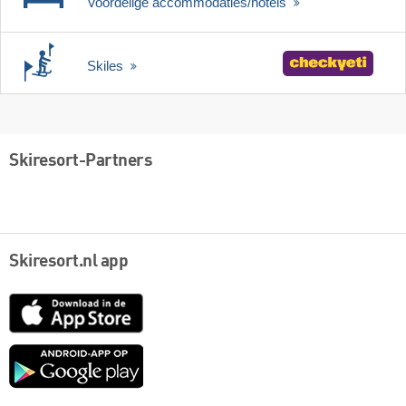
Voordelige accommodaties/hotels
Skiles
Skiresort-Partners
Skiresort.nl app
App
Store
Google
play