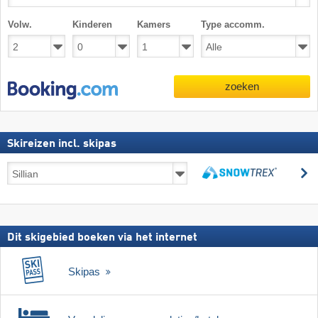
Volw.
Kinderen
Kamers
Type accomm.
zoeken
Skireizen incl. skipas
Skireizen
z
incl.
zoeken
skipas
Dit skigebied boeken via het internet
Skipas