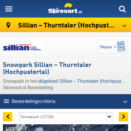
skiresort
Sillian – Thurntaler (Hochpustertal)
Skipas
Snowpark Sillian – Thurntaler
(Hochpustertal)
Snowpark in het
skigebied Sillian – Thurntaler (Hochpustertal)
Skiresort.nl Beoordeling
Beoordelingscriteria
1/12