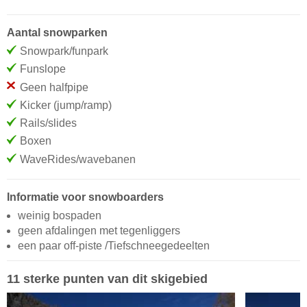
Aantal snowparken
Snowpark/funpark
Funslope
Geen halfpipe
Kicker (jump/ramp)
Rails/slides
Boxen
WaveRides/wavebanen
Informatie voor snowboarders
weinig bospaden
geen afdalingen met tegenliggers
een paar off-piste /Tiefschneegedeelten
11 sterke punten van dit skigebied