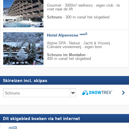
Gourmet · 3000m² wellness · eigen club · te
voet naar de lift
Schruns
·
300 m vanaf het skigebied
S
Hotel Alpenrose ****
Alpine SPA · Natuur · Jacht & Visserij ·
Culinaire verwennerij · eigen bron
Schruns im Montafon
·
400 m vanaf het skigebied
Skireizen incl. skipas
Skireizen
z
incl.
zoeken
skipas
Dit skigebied boeken via het internet