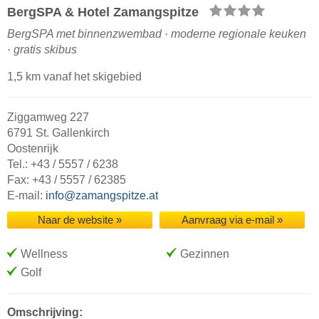
BergSPA & Hotel Zamangspitze
BergSPA met binnenzwembad · moderne regionale keuken
· gratis skibus
1,5 km vanaf het skigebied
Ziggamweg 227
6791 St. Gallenkirch
Oostenrijk
Tel.: +43 / 5557 / 6238
Fax: +43 / 5557 / 62385
E-mail:
info@zamangspitze.at
Naar de website »
Aanvraag via e-mail »
Wellness
Gezinnen
Golf
Omschrijving: