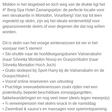
Midden in het skigebied en toch weg van de drukte ligt het
4* Berg-Spa Hotel Zamangspitze: de perfecte locatie voor
een skivakantie in Montafon, Vorarlberg! Van top tot teen
ingesteld op skiën, zijn wij het ideale winterverblijf voor
gepassioneerde skiërs of voor degenen die dat nog willen
worden.
Dit is skiën van het vroege winterseizoen tot ver in het
voorjaar met 5 sterren!
• Ski-shuttle naar de hoofdtoegangsbanen Valiserabahn
(naar Silvretta Montafon Nova) en Grasjochbahn (naar
Silvretta Montafon Hoch Joch)
• Gratis skidepot bij Sport Harry bij de Valiserabahn en de
Grasjochbahn1
• Vooraf online reserveren van uitrusting
• Prachtige sneeuwbelevenissen zoals rijden met een
pistenbully, beperkt beschikbare zonsopgangritten,
fakkelwandelingen en nog veel meer (deels tegen meerprijs)
• ¾ verwenpension met skiërs-snack in de namiddag
• Zwembad & sauna’s en massages voor spierontspanning