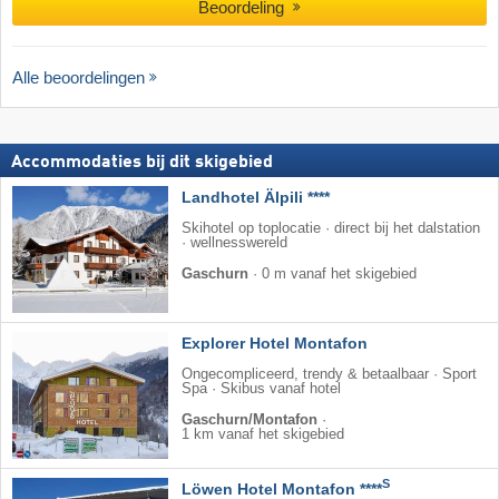
Beoordeling
Alle beoordelingen
Accommodaties bij dit skigebied
Landhotel Älpili ****
Skihotel op toplocatie · direct bij het dalstation
· wellnesswereld
Gaschurn
·
0 m vanaf het skigebied
Explorer Hotel Montafon
Ongecompliceerd, trendy & betaalbaar · Sport
Spa · Skibus vanaf hotel
Gaschurn/Montafon
·
1 km vanaf het skigebied
S
Löwen Hotel Montafon ****