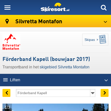
skiresort
Silvretta Montafon
Skipas
Förderband Kapell (bouwjaar 2017)
Transportband in het
skigebied Silvretta Montafon
Liften
1/3