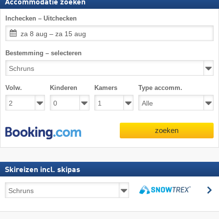
Accommodatie zoeken
Inchecken – Uitchecken
za 8 aug – za 15 aug
Bestemming – selecteren
Volw.
Kinderen
Kamers
Type accomm.
zoeken
Skireizen incl. skipas
Skireizen
z
incl.
zoeken
skipas