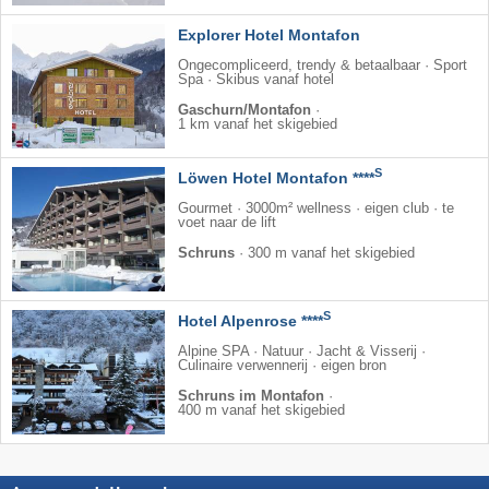
Explorer Hotel Montafon
Ongecompliceerd, trendy & betaalbaar · Sport
Spa · Skibus vanaf hotel
Gaschurn/Montafon
·
1 km vanaf het skigebied
S
Löwen Hotel Montafon ****
Gourmet · 3000m² wellness · eigen club · te
voet naar de lift
Schruns
·
300 m vanaf het skigebied
S
Hotel Alpenrose ****
Alpine SPA · Natuur · Jacht & Visserij ·
Culinaire verwennerij · eigen bron
Schruns im Montafon
·
400 m vanaf het skigebied