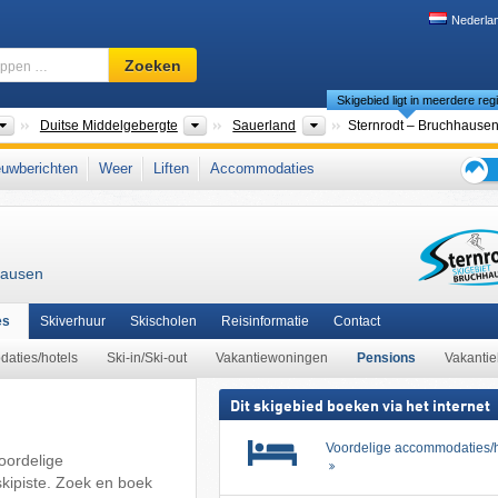
Nederla
Skigebied,
Zoeken
regio,
Skigebied ligt in meerdere reg
begrippen
…
Landen
Bergketens
Maak een keuze
Duitse Middelgebergte
Sauerland
Sternrodt – Bruchhause
ct
,
Rothaargebergte
,
Arnsberg
,
Noordrijn-Westfalen
,
Süderbergland
,
uwberichten
Weer
Liften
Accommodaties
West-Europa
,
Midden-Europa
,
Europese Unie
Tips
voor
n
de
skiva
hausen
es
Skiverhuur
Skischolen
Reisinformatie
Contact
aties/hotels
Ski-in/Ski-out
Vakantiewoningen
Pensions
Vakantie
Dit skigebied boeken via het internet
Voordelige accommodaties/h
oordelige
skipiste. Zoek en boek