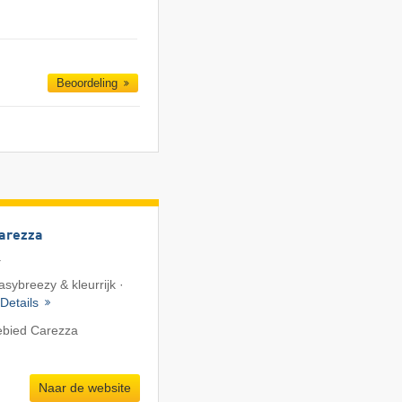
Beoordeling
Carezza
a
asybreezy & kleurrijk ·
Details
ebied Carezza
Naar de website