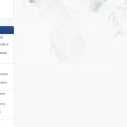
S
*
milie &
sreut
·
alets ·
ebied
****
 ·
erij
t
​