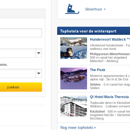
Skiverhuur
Tophotels voor de wintersport
Hunderesort Waldeck **
Uitstekend hondenhotel · Fa
wellness met hond
Philippsreut-Mitterfirmian
500 m vanaf het skigebied
Mitterdorf – Almberg
omm.
The Peak
Moderne appartementen & ch
alpine stijl · Ski In & Ski Out
Sölden
·
0 m vanaf het skig
zoeken
Sölden
Q! Hotel Maria Theresia 
Toplocatie direct in Kitzbühel
Wellness · Culinaire verwenn
Kitzbühel
·
500 m vanaf he
skigebied KitzSki – Kitzbühel/
Kirchberg
Nog meer tophotels