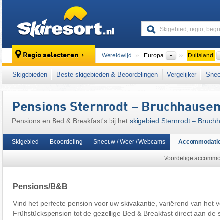
skiresort
Continenten
Regio selecteren
Wereldwijd
Europa
Duitsland
Dit skigebied ligt ook in:
Hochsauerlanddistri
Skigebieden
Beste skigebieden & Beoordelingen
Vergelijker
Snee
Rijnlands leisteenplateau
,
West-Duitsland
,
Pensions Sternrodt – Bruchhause
Pensions en Bed & Breakfast's bij het
skigebied Sternrodt – Bruch
Skigebied
Beoordeling
Sneeuw / Weer / Webcams
Accommodati
Voordelige accommod
Pensions/B&B
Vind het perfecte pension voor uw skivakantie, variërend van het v
Frühstückspension tot de gezellige Bed & Breakfast direct aan de 