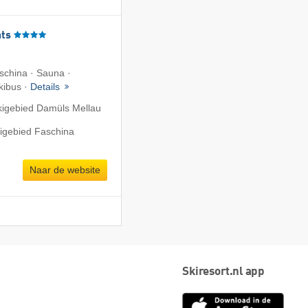
ts
aschina · Sauna ·
Skibus ·
Details
kigebied Damüls Mellau
kigebied Faschina
Naar de website
Skiresort.nl app
App